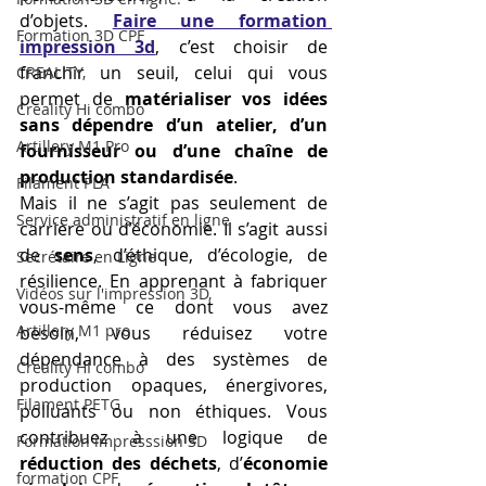
d’objets. 
Faire une formation 
Formation 3D CPF
impression 3d
, c’est choisir de 
franchir un seuil, celui qui vous 
CREALITY,
permet de 
matérialiser vos idées 
Creality Hi combo
sans dépendre d’un atelier, d’un 
Artillery M1 Pro
fournisseur ou d’une chaîne de 
production standardisée
.
Filament PLA
Mais il ne s’agit pas seulement de 
Service administratif en ligne
carrière ou d’économie. Il s’agit aussi 
de 
sens
, d’éthique, d’écologie, de 
Secrétaire en Ligne
résilience. En apprenant à fabriquer 
Vidéos sur l'impression 3D,
vous-même ce dont vous avez 
Artillery M1 pro
besoin, vous réduisez votre 
dépendance à des systèmes de 
Creality HI combo
production opaques, énergivores, 
Filament PETG
polluants ou non éthiques. Vous 
contribuez à une logique de 
Formation impresssion 3D
réduction des déchets
, d’
économie 
formation CPF