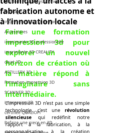
technique, un accès à la
filament PLA professionnel
fabrication autonome et
outillage
à l’innovation locale
impression 3D à la demande
Faire une formation 
Accessoires
impression 3d pour 
imprimante 3D professionelle
explorer un nouvel 
imprimante 3D CREALITY
horizon de création où 
objet 3D
la matière répond à 
ARTILLERY 3D
l’imaginaire sans 
Formation impression 3D
intermédiaire.
SCANNER 3D
impression 3D
L’impression 3D n’est pas une simple 
technologie, c’est une 
révolution 
certifiée QUALIOPI
silencieuse
 qui redéfinit notre 
Refaire une piece en 3D
rapport à la fabrication, à la 
personnalisation, à la création 
Formation 3D en ligne.