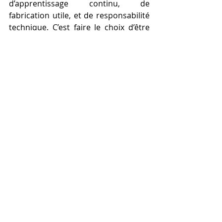
d’apprentissage continu, de 
fabrication utile, et de responsabilité 
technique. C’est faire le choix d’être 
capable d’agir, de créer, d’apprendre 
— pour vous-même et pour les 
autres.
Épilogue : Une 
formation façonnée 
pour vous, pour réussir 
dans l'univers de 
l'impression 3D.
L'impression 3D s'impose 
aujourd'hui comme une technologie 
clé, à la fois ludique, innovante et 
accessible. Que ce soit pour un usage 
personnel, éducatif ou professionnel, 
elle offre une liberté de création sans 