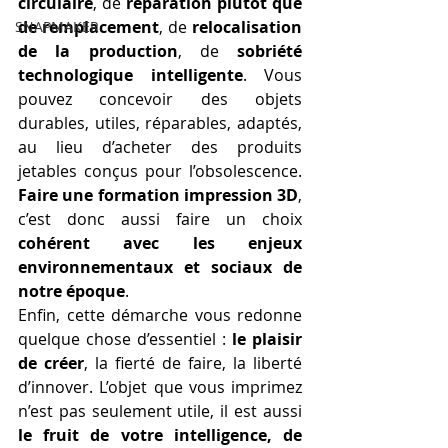
circulaire
, de 
réparation plutôt que 
de remplacement
, de 
relocalisation 
SNAPMAKER
de la production
, de 
sobriété 
technologique intelligente
. Vous 
pouvez concevoir des objets 
durables, utiles, réparables, adaptés, 
au lieu d’acheter des produits 
jetables conçus pour l’obsolescence. 
Faire une formation impression 3D
, 
c’est donc aussi faire un choix 
cohérent avec les enjeux 
environnementaux et sociaux de 
notre époque
.
Enfin, cette démarche vous redonne 
quelque chose d’essentiel : 
le plaisir 
de créer
, la fierté de faire, la liberté 
d’innover. L’objet que vous imprimez 
n’est pas seulement utile, il est aussi 
le fruit de votre intelligence, de 