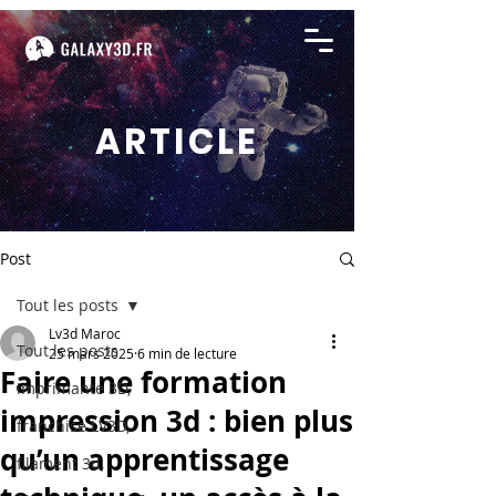
ARTICLE
Post
Tout les posts
Lv3d Maroc
Tout les posts
25 mars 2025
6 min de lecture
Faire une formation
imprimante 3D,
impression 3d : bien plus
franchise LV3D,
qu’un apprentissage
filament 3d,