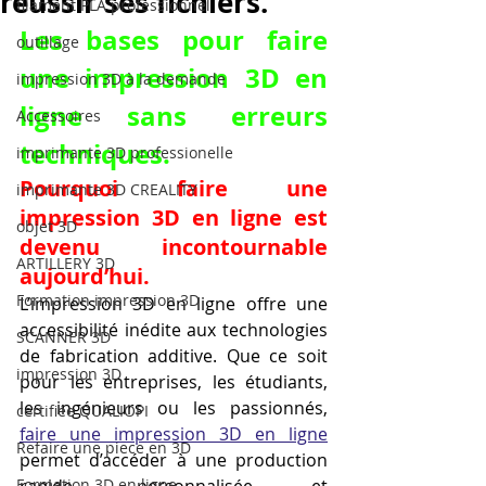
réussir ses fichiers.
filament PLA professionnel
Les bases pour faire 
outillage
une impression 3D en 
impression 3D à la demande
ligne sans erreurs 
Accessoires
techniques.
imprimante 3D professionelle
Pourquoi faire une 
imprimante 3D CREALITY
impression 3D en ligne est 
objet 3D
devenu incontournable 
ARTILLERY 3D
aujourd’hui.
Formation impression 3D
L’impression 3D en ligne offre une 
accessibilité inédite aux technologies 
SCANNER 3D
de fabrication additive. Que ce soit 
impression 3D
pour les entreprises, les étudiants, 
les ingénieurs ou les passionnés, 
certifiée QUALIOPI
faire une impression 3D en ligne
Refaire une piece en 3D
permet d’accéder à une production 
Formation 3D en ligne.