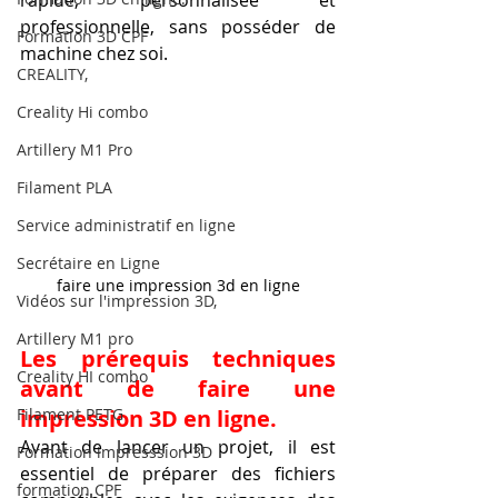
rapide, personnalisée et 
professionnelle, sans posséder de 
Formation 3D CPF
machine chez soi.
CREALITY,
Creality Hi combo
Artillery M1 Pro
Filament PLA
Service administratif en ligne
Secrétaire en Ligne
faire une impression 3d en ligne
Vidéos sur l'impression 3D,
Artillery M1 pro
Les prérequis techniques 
Creality HI combo
avant de faire une 
impression 3D en ligne.
Filament PETG
Avant de lancer un projet, il est 
Formation impresssion 3D
essentiel de préparer des fichiers 
formation CPF