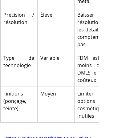
métal
Précision / 
Élevé
Baisser la 
résolution
résolution si 
les détails ne 
comptent 
pas
Type de 
Variable
FDM est le 
technologie
moins cher, 
DMLS le plus 
coûteux
Finitions 
Moyen
Limiter les 
(ponçage, 
options 
teinte)
cosmétiques 
inutiles