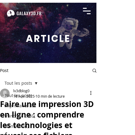
ARTICLE
Post
Tout les posts
lv3dblog0
Tout les posts
16 nov. 2025
10 min de lecture
Faire une impression 3D
imprimante 3D,
en ligne : comprendre
franchise LV3D,
les technologies et
filament 3d,