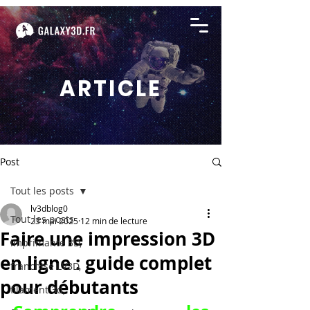
ARTICLE
Post
Tout les posts
lv3dblog0
Tout les posts
23 mai 2025
12 min de lecture
Faire une impression 3D
imprimante 3D,
en ligne : guide complet
franchise LV3D,
pour débutants
filament 3d,