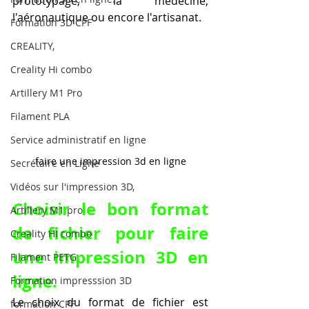
prototypage, la médecine, 
l'aéronautique ou encore l'artisanat.
Formation 3D CPF
CREALITY,
Creality Hi combo
Artillery M1 Pro
Filament PLA
Service administratif en ligne
faire une impression 3d en ligne
Secrétaire en Ligne
Vidéos sur l'impression 3D,
Choisir le bon format 
Artillery M1 pro
de fichier pour faire 
Creality HI combo
une impression 3D en 
Filament PETG
ligne.
Formation impresssion 3D
Le choix du format de fichier est 
formation CPF