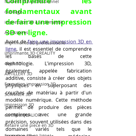
Comprendre les 
filament PLA professionnel
fondamentaux avant 
outillage
de faire une impression 
impression 3D à la demande
3D en ligne.
Accessoires
Avant de 
faire une impression 3D en 
imprimante 3D professionelle
ligne
, il est essentiel de comprendre 
imprimante 3D CREALITY
les bases de cette 
technologie. L'impression 3D, 
objet 3D
également appelée fabrication 
ARTILLERY 3D
additive, consiste à créer des objets 
Formation impression 3D
physiques en superposant des 
couches de matériau à partir d'un 
SCANNER 3D
modèle numérique. Cette méthode 
impression 3D
permet de produire des pièces 
complexes avec une grande 
certifiée QUALIOPI
précision, souvent utilisées dans des 
Refaire une piece en 3D
domaines variés tels que le 
Formation 3D en ligne.