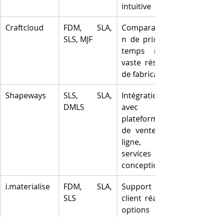
intuitive
Craftcloud
FDM, SLA, 
Comparaiso
SLS, MJF
n de prix en 
temps réel, 
vaste réseau 
de fabricants
Shapeways
SLS, SLA, 
Intégration 
DMLS
avec des 
plateformes 
de vente en 
ligne, 
services de 
conception
i.materialise
FDM, SLA, 
Support 
SLS
client réactif, 
options de 