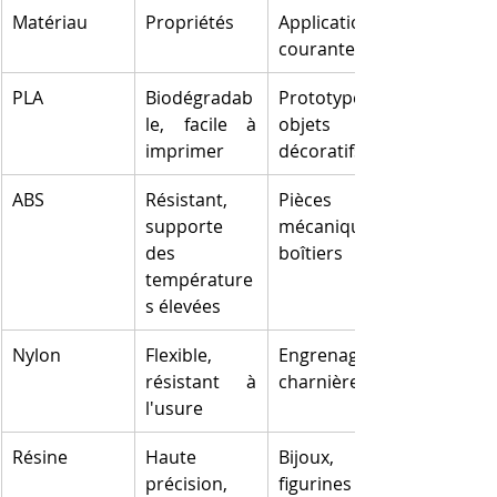
Matériau
Propriétés
Applications 
courantes
PLA
Biodégradab
Prototypes, 
le, facile à 
objets 
imprimer
décoratifs
ABS
Résistant, 
Pièces 
supporte 
mécaniques, 
des 
boîtiers
température
s élevées
Nylon
Flexible, 
Engrenages, 
résistant à 
charnières
l'usure
Résine
Haute 
Bijoux, 
précision, 
figurines