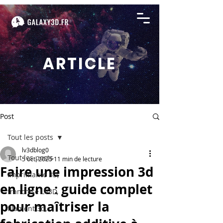
ARTICLE
Post
Tout les posts
lv3dblog0
Tout les posts
5 oct. 2025
11 min de lecture
Faire une impression 3d
imprimante 3D,
en ligne : guide complet
franchise LV3D,
pour maîtriser la
filament 3d,