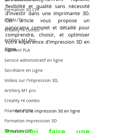
flexibilité et qualité sans nécessité 
Formation 3D CPF
d’investir dans une imprimante 3D. 
CREALITY,
Cet article vous propose un 
panorama complet et détaillé pour 
Creality Hi combo
comprendre, choisir, et optimiser 
Artillery M1 Pro
votre expérience d’impression 3D en 
ligne.
Filament PLA
Service administratif en ligne
Secrétaire en Ligne
Vidéos sur l'impression 3D,
Artillery M1 pro
Creality HI combo
Filament PETG
faire une impression 3d en ligne
Formation impresssion 3D
Pourquoi faire une 
formation CPF