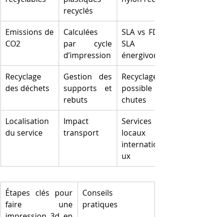
recyclés
Emissions de 
Calculées 
SLA vs FDM : 
CO2
par cycle 
SLA plus 
d’impression
énergivore
Recyclage 
Gestion des 
Recyclage 
des déchets
supports et 
possible des 
rebuts
chutes
Localisation 
Impact 
Services 
du service
transport
locaux vs 
internationa
ux
Étapes clés pour 
Conseils 
faire une 
pratiques
impression 3d en 