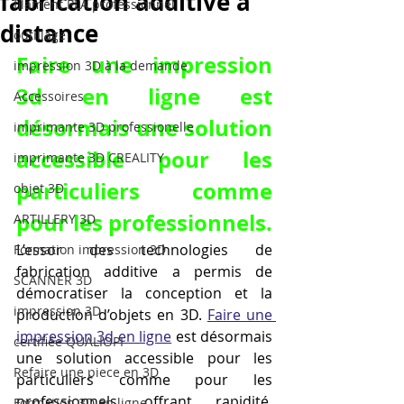
fabrication additive à
filament PLA professionnel
distance
outillage
Faire une impression 
impression 3D à la demande
3d en ligne est 
Accessoires
désormais une solution 
imprimante 3D professionelle
accessible pour les 
imprimante 3D CREALITY
particuliers comme 
objet 3D
pour les professionnels.
ARTILLERY 3D
L’essor des technologies de 
Formation impression 3D
fabrication additive a permis de 
SCANNER 3D
démocratiser la conception et la 
impression 3D
production d’objets en 3D. 
Faire une 
impression 3d en ligne
 est désormais 
certifiée QUALIOPI
une solution accessible pour les 
Refaire une piece en 3D
particuliers comme pour les 
professionnels, offrant rapidité, 
Formation 3D en ligne.