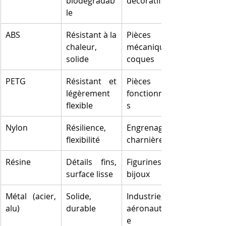
biodégradab
décoratifs
le
ABS
Résistant à la 
Pièces 
chaleur, 
mécaniques, 
solide
coques
PETG
Résistant et 
Pièces 
légèrement 
fonctionnelle
flexible
s
Nylon
Résilience, 
Engrenages, 
flexibilité
charnières
Résine
Détails fins, 
Figurines, 
surface lisse
bijoux
Métal (acier, 
Solide, 
Industrie, 
alu)
durable
aéronautiqu
e