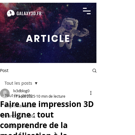
ARTICLE
Post
Tout les posts
lv3dblog0
Tout les posts
17 août 2025
10 min de lecture
Faire une impression 3D
imprimante 3D,
en ligne : tout
franchise LV3D,
comprendre de la
filament 3d,