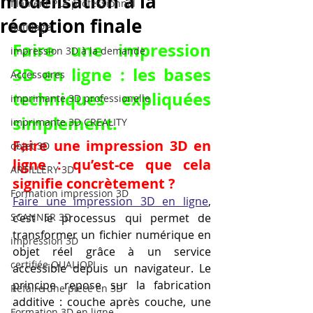
modélisation à la
filament PLA professionnel
réception finale
outillage
Faire une impression 
impression 3D à la demande
3D en ligne : les bases 
Accessoires
techniques expliquées 
imprimante 3D professionelle
simplement.
imprimante 3D CREALITY
Faire une impression 3D en 
objet 3D
ligne : qu’est-ce que cela 
ARTILLERY 3D
signifie concrètement ?
Formation impression 3D
Faire une impression 3D en ligne
, 
SCANNER 3D
c’est le processus qui permet de 
transformer un fichier numérique en 
impression 3D
objet réel grâce à un service 
certifiée QUALIOPI
accessible depuis un navigateur. Le 
principe repose sur la fabrication 
Refaire une piece en 3D
additive : couche après couche, une 
Formation 3D en ligne.