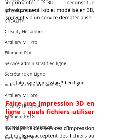
imprimante 3D reconstitue 
physiquement l’objet modélisé en 3D, 
Formation 3D CPF
souvent via un service dématérialisé.
CREALITY,
Creality Hi combo
Artillery M1 Pro
Filament PLA
Service administratif en ligne
Secrétaire en Ligne
faire une impression 3d en ligne
Vidéos sur l'impression 3D,
Artillery M1 pro
Faire une impression 3D en 
Creality HI combo
ligne : quels fichiers utiliser 
Filament PETG
?
Formation impresssion 3D
La majorité des services d’impression 
3D en ligne acceptent des fichiers au 
formation CPF