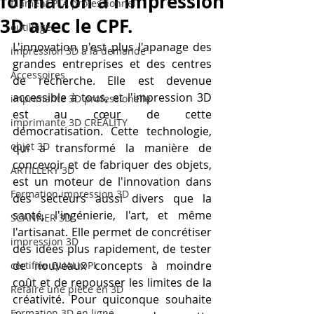
formation à l'impression
filament PLA professionnel
3D avec le CPF.
outillage
L'innovation n'est plus l'apanage des 
impression 3D à la demande
grandes entreprises et des centres 
Accessoires
de recherche. Elle est devenue 
accessible à tous, et l'impression 3D 
imprimante 3D professionelle
est au cœur de cette 
imprimante 3D CREALITY
démocratisation. Cette technologie, 
objet 3D
qui a transformé la manière de 
concevoir et de fabriquer des objets, 
ARTILLERY 3D
est un moteur de l'innovation dans 
Formation impression 3D
des secteurs aussi divers que la 
santé, l'ingénierie, l'art, et même 
SCANNER 3D
l'artisanat. Elle permet de concrétiser 
impression 3D
des idées plus rapidement, de tester 
de nouveaux concepts à moindre 
certifiée QUALIOPI
coût et de repousser les limites de la 
Refaire une piece en 3D
créativité. Pour quiconque souhaite 
Formation 3D en ligne.