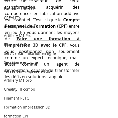
être un acteur de cette 
transformation, acquérir des 
Formation 3D CPF
compétences en fabrication additive 
CREALITY,
est essentiel. C'est ici que le 
Compte 
Personnel de Formation (CPF)
 entre 
Creality Hi combo
en jeu. En vous donnant les moyens 
Artillery M1 Pro
de 
Faire une formation à 
Filament PLA
l'impression 3D avec le CPF
, vous 
vous positionnez non seulement 
Service administratif en ligne
comme un expert technique, mais 
Secrétaire en Ligne
aussi comme un agent de 
l'innovation, capable de transformer 
Vidéos sur l'impression 3D,
les défis en solutions tangibles.
Artillery M1 pro
Creality HI combo
Filament PETG
Formation impresssion 3D
formation CPF