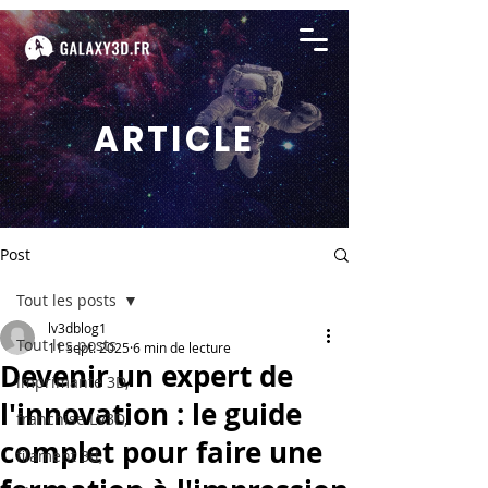
ARTICLE
Post
Tout les posts
lv3dblog1
Tout les posts
11 sept. 2025
6 min de lecture
Devenir un expert de
imprimante 3D,
l'innovation : le guide
franchise LV3D,
complet pour faire une
filament 3d,