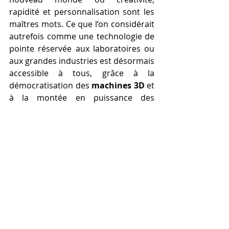
rapidité et personnalisation sont les 
maîtres mots. Ce que l’on considérait 
autrefois comme une technologie de 
pointe réservée aux laboratoires ou 
aux grandes industries est désormais 
accessible à tous, grâce à la 
démocratisation des 
machines 3D
 et 
à la montée en puissance des 
formations professionnelles dans ce 
domaine. Aujourd’hui, chacun peut 
devenir acteur de cette 
transformation, créer ses propres 
pièces, optimiser ses processus de 
production, et même développer un 
projet entrepreneurial autour de 
cette technologie révolutionnaire.
La 
modélisation 3D
, associée à 
l’usage intelligent de 
filaments 