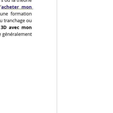
 où la théorie 
'
acheter mon 
une formation 
du tranchage ou 
 3D avec mon 
e généralement 