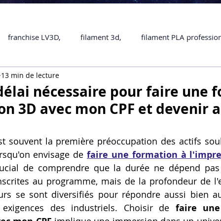
franchise LV3D,
filament 3d,
filament PLA professio
13 min de lecture
Accessoires
imprimante 3D professionelle
impriman
 délai nécessaire pour faire une 
ion 3D avec mon CPF et devenir
Formation impression 3D
SCANNER 3D
impression 
st souvent la première préoccupation des actifs sou
rsqu'on envisage de 
faire une formation à l'impre
une piece en 3D
Formation 3D en ligne.
Formation 3D 
crucial de comprendre que la durée ne dépend pas
scrites au programme, mais de la profondeur de l'ex
urs se sont diversifiés pour répondre aussi bien a
 M1 Pro
Filament PLA
Service administratif en ligne
 exigences des industriels. Choisir de 
faire une