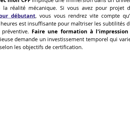
vec mon CPF
 implique une immersion dans un univers
re la réalité mécanique. Si vous avez pour projet d
Artillery M1 pro
Creality HI combo
Filament PETG
our débutant
, vous vous rendrez vite compte qu'
heures est insuffisante pour maîtriser les subtilités 
préventive. 
Faire une formation à l'impression
formation CPF
rieuse demande un investissement temporel qui vari
elon les objectifs de certification.