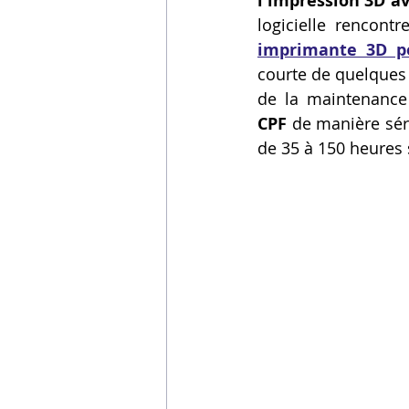
l'impression 3D a
logicielle rencont
Vidéos sur l'impression 3D,
imprimante 3D p
courte de quelques 
de la maintenance 
Formation impresssion 3D
CPF
 de manière sé
de 35 à 150 heures s