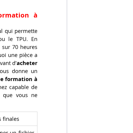
ormation à 
l qui permette 
ou le TPU. En 
F
 sur 70 heures 
oi une pièce a 
vant d'
acheter 
vous donne un 
ne formation à 
ez capable de 
 que vous ne 
 finales
er un fichier 