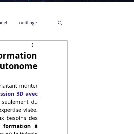
nnel
outillage
te 3D CREALITY
formation
 autonome
3D
haitant monter 
ssion 3D avec 
CPF
CREALITY,
 seulement du 
pertise visée. 
ux besoins des 
Secrétaire en Ligne
 formation à 