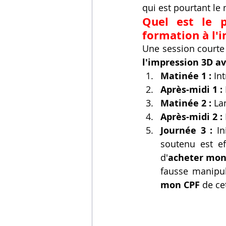
qui est pourtant le 
Quel est le p
formation à l'
Une session courte 
l'impression 3D a
Matinée 1 :
 In
Après-midi 1 :
Matinée 2 :
 La
Après-midi 2 :
Journée 3 :
 In
soutenu est ef
d'
acheter mon
fausse manipu
mon CPF
 de c