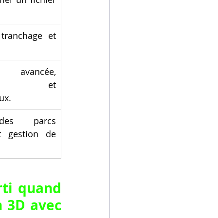
tranchage et 
.
n avancée, 
ance et 
ux.
des parcs 
 gestion de 
ti quand 
 3D avec 