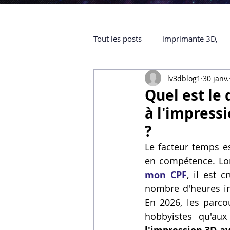
Tout les posts
imprimante 3D,
lv3dblog1
30 janv.
impression 3D à la demande
Quel est le
à l'impress
objet 3D
ARTILLERY 3D
?
Le facteur temps e
en compétence. Lo
certifiée QUALIOPI
Refaire 
mon CPF
, il est 
nombre d'heures in
En 2026, les parco
Creality Hi combo
Artillery
hobbyistes qu'aux