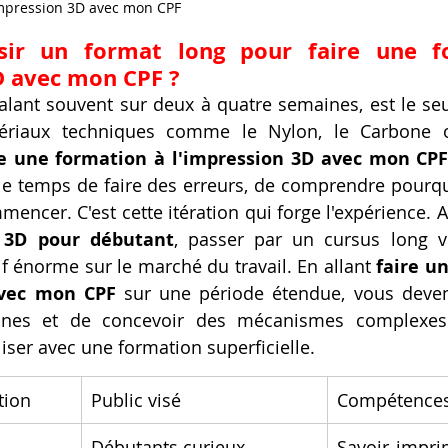
'impression 3D avec mon CPF
sir un format long pour faire une f
D avec mon CPF ?
talant souvent sur deux à quatre semaines, est le seu
tériaux techniques comme le Nylon, le Carbone 
re une formation à l'impression 3D avec mon CP
le temps de faire des erreurs, de comprendre pourqu
encer. C'est cette itération qui forge l'expérience. A
3D pour débutant
, passer par un cursus long 
 énorme sur le marché du travail. En allant 
faire u
avec mon CPF
 sur une période étendue, vous deven
ines et de concevoir des mécanismes complexes
iser avec une formation superficielle.
tion
Public visé
Compétences
Débutants curieux
Savoir imprim