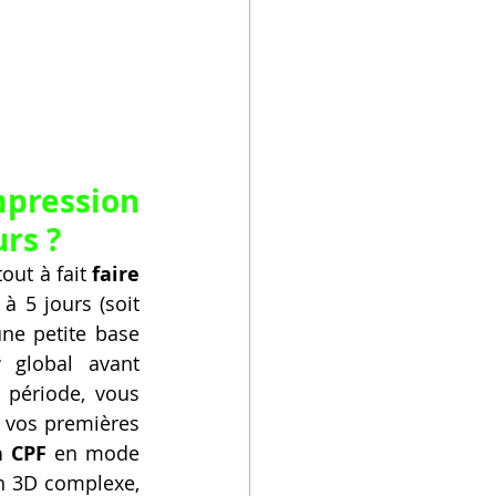
mpression 
rs ?
out à fait 
faire 
 5 jours (soit 
ne petite base 
global avant 
 période, vous 
 vos premières 
n CPF
 en mode 
n 3D complexe, 