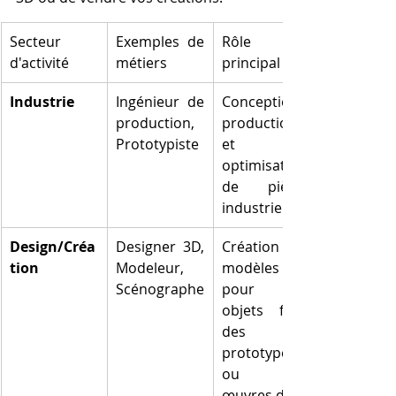
Secteur 
Exemples de 
Rôle 
d'activité
métiers
principal
Industrie
Ingénieur de 
Conception, 
production, 
production 
Prototypiste
et 
optimisation 
de pièces 
industrielles
Design/Créa
Designer 3D, 
Création de 
tion
Modeleur, 
modèles 3D 
Scénographe
pour des 
objets finis, 
des 
prototypes 
ou des 
œuvres d'art