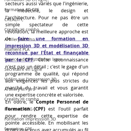
secteurs aussi variés que l'ingénierie, 
Formation 3D CPF
la médecine, le design et 
l'architecture. Pour ne pas être un 
CREALITY,
simple spectateur de cette 
Creality Hi combo
révolution, la meilleure approche est 
de 
faire une formation en 
Artillery M1 Pro
impression 3D et modélisation 3D 
Filament PLA
reconnue par l'État et finançable 
Service administratif en ligne
par le CPF
. Cette reconnaissance 
n'est pas un détail ; c'est le gage d'un 
Secrétaire en Ligne
programme de qualité, qui répond 
Vidéos sur l'impression 3D,
aux exigences les plus strictes du 
marché du travail et vous garantit 
Artillery M1 pro
une expertise concrète et valorisée.
Creality HI combo
En outre, le 
Compte Personnel de 
Formation (CPF)
 est l'outil parfait 
Filament PETG
pour rendre cette expertise de 
Formation impresssion 3D
pointe accessible. En mobilisant les 
formation CPF
droits que vous avez accumulés au fil 