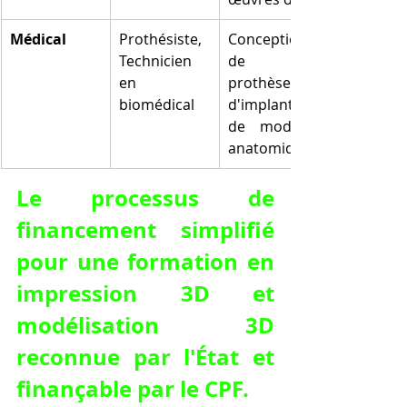
Médical
Prothésiste, 
Conception 
Technicien 
de 
en 
prothèses, 
biomédical
d'implants et 
de modèles 
anatomiques
Le processus de 
financement simplifié 
pour une formation en 
impression 3D et 
modélisation 3D 
reconnue par l'État et 
finançable par le CPF.