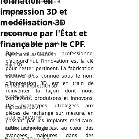
formation en
filament PLA professionnel
impression 3D et
outillage
modélisation 3D
impression 3D à la demande
reconnue par l'État et
Accessoires
finançable par le CPF.
imprimante 3D professionelle
Dans le monde professionnel 
imprimante 3D CREALITY
d'aujourd'hui, l'innovation est la clé 
objet 3D
pour rester pertinent. La fabrication 
ARTILLERY 3D
additive, plus connue sous le nom 
d'impression 3D, est en train de 
Formation impression 3D
réinventer la façon dont nous 
SCANNER 3D
concevons, produisons et innovons. 
Des prototypes ultralégers aux 
impression 3D
pièces de rechange sur mesure, en 
certifiée QUALIOPI
passant par les implants médicaux, 
cette technologie est au cœur des 
Refaire une piece en 3D
avancées majeures dans des 
Formation 3D en ligne.