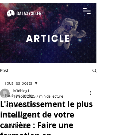
ARTICLE
Post
Tout les posts
lv3dblog1
Tout les posts
18 août 2025
7 min de lecture
L'investissement le plus
imprimante 3D,
intelligent de votre
franchise LV3D,
carrière : Faire une
filament 3d,