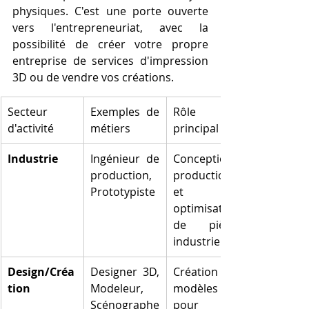
physiques. C'est une porte ouverte 
vers l'entrepreneuriat, avec la 
possibilité de créer votre propre 
entreprise de services d'impression 
3D ou de vendre vos créations.
Secteur 
Exemples de 
Rôle 
d'activité
métiers
principal
Industrie
Ingénieur de 
Conception, 
production, 
production 
Prototypiste
et 
optimisation 
de pièces 
industrielles
Design/Créa
Designer 3D, 
Création de 
tion
Modeleur, 
modèles 3D 
Scénographe
pour des 