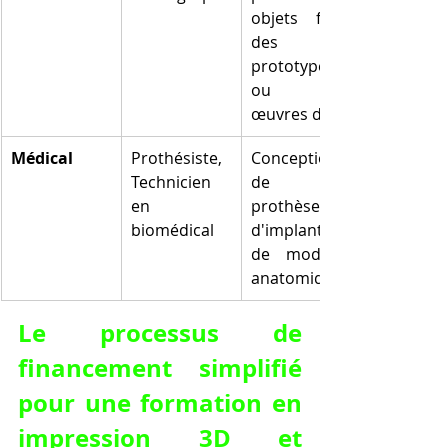
objets finis, 
des 
prototypes 
ou des 
œuvres d'art
Médical
Prothésiste, 
Conception 
Technicien 
de 
en 
prothèses, 
biomédical
d'implants et 
de modèles 
anatomiques
Le processus de 
financement simplifié 
pour une formation en 
impression 3D et 