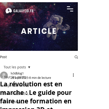
ARTICLE
Post
Tout les posts
lv3dblog1
Tout les posts
20 août 2025
8 min de lecture
La révolution est en
imprimante 3D,
marche : Le guide pour
franchise LV3D,
faire une formation en
filament 3d,