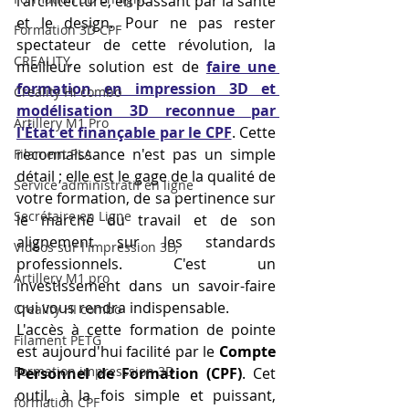
l'architecture, en passant par la santé 
et le design. Pour ne pas rester 
Formation 3D CPF
spectateur de cette révolution, la 
CREALITY,
meilleure solution est de 
faire une 
formation en impression 3D et 
Creality Hi combo
modélisation 3D reconnue par 
Artillery M1 Pro
l'État et finançable par le CPF
. Cette 
reconnaissance n'est pas un simple 
Filament PLA
détail ; elle est le gage de la qualité de 
Service administratif en ligne
votre formation, de sa pertinence sur 
Secrétaire en Ligne
le marché du travail et de son 
alignement sur les standards 
Vidéos sur l'impression 3D,
professionnels. C'est un 
Artillery M1 pro
investissement dans un savoir-faire 
qui vous rendra indispensable.
Creality HI combo
L'accès à cette formation de pointe 
Filament PETG
est aujourd'hui facilité par le 
Compte 
Formation impresssion 3D
Personnel de Formation (CPF)
. Cet 
outil, à la fois simple et puissant, 
formation CPF