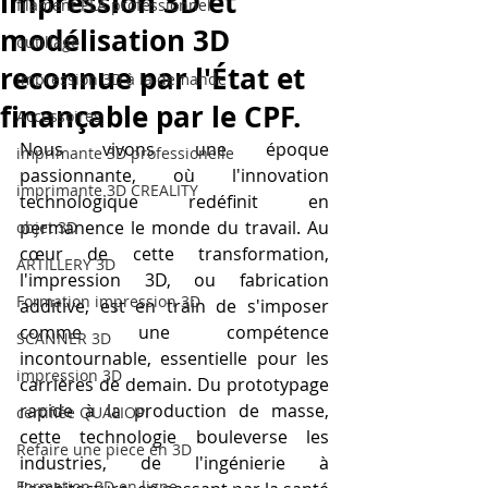
impression 3D et
filament PLA professionnel
modélisation 3D
outillage
reconnue par l'État et
impression 3D à la demande
finançable par le CPF.
Accessoires
Nous vivons une époque 
imprimante 3D professionelle
passionnante, où l'innovation 
imprimante 3D CREALITY
technologique redéfinit en 
permanence le monde du travail. Au 
objet 3D
cœur de cette transformation, 
ARTILLERY 3D
l'impression 3D, ou fabrication 
Formation impression 3D
additive, est en train de s'imposer 
comme une compétence 
SCANNER 3D
incontournable, essentielle pour les 
impression 3D
carrières de demain. Du prototypage 
rapide à la production de masse, 
certifiée QUALIOPI
cette technologie bouleverse les 
Refaire une piece en 3D
industries, de l'ingénierie à 
Formation 3D en ligne.