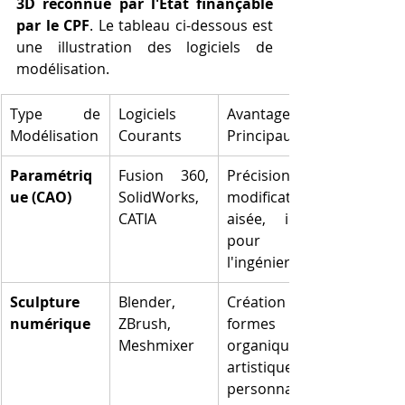
3D reconnue par l'État finançable 
par le CPF
. Le tableau ci-dessous est 
une illustration des logiciels de 
modélisation.
Type de 
Logiciels 
Avantages 
Modélisation
Courants
Principaux
Paramétriq
Fusion 360, 
Précision, 
ue (CAO)
SolidWorks, 
modification 
CATIA
aisée, idéal 
pour 
l'ingénierie.
Sculpture 
Blender, 
Création de 
numérique
ZBrush, 
formes 
Meshmixer
organiques, 
artistiques, 
personnages