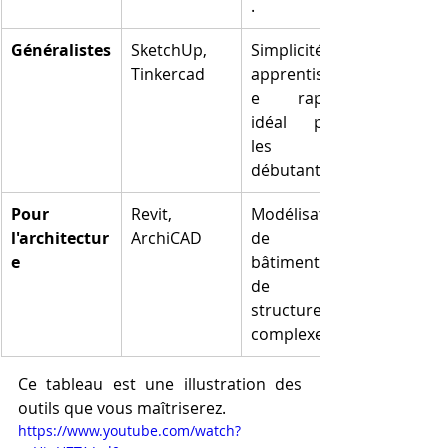
.
Généralistes
SketchUp, 
Simplicité, 
Tinkercad
apprentissag
e rapide, 
idéal pour 
les 
débutants.
Pour 
Revit, 
Modélisation 
l'architectur
ArchiCAD
de 
e
bâtiments, 
de 
structures 
complexes.
Ce tableau est une illustration des 
outils que vous maîtriserez.
https://www.youtube.com/watch?