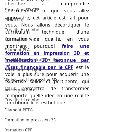
cherchez à comprendre 
Formation 3D CPF
concrètement ce que vous allez 
apprendre, cet article est fait pour 
CREALITY,
vous. Nous allons décortiquer le 
Creality Hi combo
curriculum technique d'une 
formation de qualité, en vous 
Artillery M1 Pro
montrant pourquoi 
faire une 
Filament PLA
formation en impression 3D et 
Service administratif en ligne
modélisation 3D reconnue par 
l'État finançable par le CPF
 est la 
Secrétaire en Ligne
voie la plus sûre pour acquérir une 
Vidéos sur l'impression 3D,
expertise solide et pertinente, qui 
vous permettra de transformer 
Artillery M1 pro
n'importe quelle idée en une réalité 
Creality HI combo
fonctionnelle et esthétique.
Filament PETG
Formation impresssion 3D
formation CPF