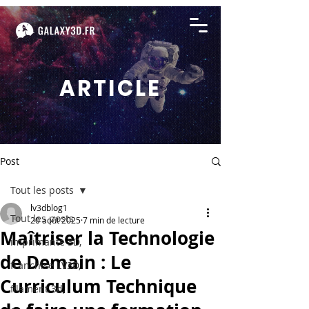
ARTICLE
Post
Tout les posts
lv3dblog1
Tout les posts
20 août 2025
7 min de lecture
Maîtriser la Technologie
imprimante 3D,
de Demain : Le
franchise LV3D,
Curriculum Technique
filament 3d,