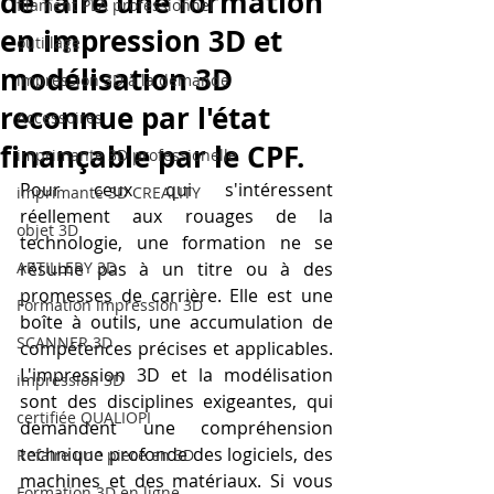
de faire une formation
filament PLA professionnel
en impression 3D et
outillage
modélisation 3D
impression 3D à la demande
reconnue par l'état
Accessoires
finançable par le CPF.
imprimante 3D professionelle
Pour ceux qui s'intéressent 
imprimante 3D CREALITY
réellement aux rouages de la 
objet 3D
technologie, une formation ne se 
ARTILLERY 3D
résume pas à un titre ou à des 
promesses de carrière. Elle est une 
Formation impression 3D
boîte à outils, une accumulation de 
SCANNER 3D
compétences précises et applicables. 
L'impression 3D et la modélisation 
impression 3D
sont des disciplines exigeantes, qui 
certifiée QUALIOPI
demandent une compréhension 
technique profonde des logiciels, des 
Refaire une piece en 3D
machines et des matériaux. Si vous 
Formation 3D en ligne.