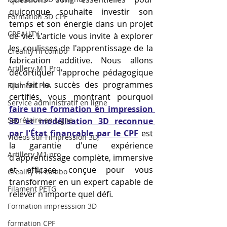
quiconque souhaite investir son 
Formation 3D CPF
temps et son énergie dans un projet 
CREALITY,
de vie. L'article vous invite à explorer 
les coulisses de l'apprentissage de la 
Creality Hi combo
fabrication additive. Nous allons 
Artillery M1 Pro
décortiquer l'approche pédagogique 
qui fait le succès des programmes 
Filament PLA
certifiés, vous montrant pourquoi 
Service administratif en ligne
faire une formation en impression 
Secrétaire en Ligne
3D et modélisation 3D reconnue 
par l'État finançable par le CPF
 est 
Vidéos sur l'impression 3D,
la garantie d'une expérience 
Artillery M1 pro
d'apprentissage complète, immersive 
et efficace, conçue pour vous 
Creality HI combo
transformer en un expert capable de 
Filament PETG
relever n'importe quel défi.
Formation impresssion 3D
formation CPF