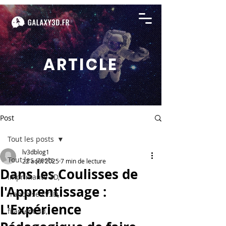
ARTICLE
Post
Tout les posts
lv3dblog1
Tout les posts
22 août 2025
7 min de lecture
Dans les Coulisses de
imprimante 3D,
l'Apprentissage :
franchise LV3D,
L'Expérience
filament 3d,