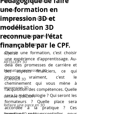
Pédagogique de faire
filament PLA professionnel
une formation en
outillage
impression 3D et
impression 3D à la demande
modélisation 3D
Accessoires
reconnue par l'état
imprimante 3D professionelle
finançable par le CPF.
imprimante 3D CREALITY
Choisir une formation, c'est choisir 
objet 3D
une expérience d'apprentissage. Au-
ARTILLERY 3D
delà des promesses de carrière et 
Formation impression 3D
des aspects financiers, ce qui 
importe vraiment, c'est le 
SCANNER 3D
cheminement qui vous mène à 
impression 3D
l'acquisition des compétences. Quelle 
sera la méthodologie ? Qui seront les 
certifiée QUALIOPI
formateurs ? Quelle place sera 
Refaire une piece en 3D
accordée à la pratique ? Ces 
questions sont essentielles pour 
Formation 3D en ligne.