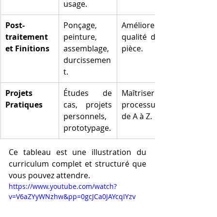
usage.
Post-
Ponçage, 
Améliorer la 
traitement 
peinture, 
qualité de la 
et Finitions
assemblage, 
pièce.
durcissemen
t.
Projets 
Études de 
Maîtriser le 
Pratiques
cas, projets 
processus 
personnels, 
de A à Z.
prototypage.
Ce tableau est une illustration du 
curriculum complet et structuré que 
vous pouvez attendre.
https://www.youtube.com/watch?
v=V6aZYyWNzhw&pp=0gcJCa0JAYcqIYzv