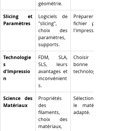
géométrie.
Slicing et 
Logiciels de 
Préparer un 
Paramètres
"slicing", 
fichier pour 
choix des 
l'impression.
paramètres, 
supports.
Technologie
FDM, SLA, 
Choisir la 
s 
SLS, leurs 
bonne 
d'Impressio
avantages et 
technologie.
n
inconvénient
s.
Science des 
Propriétés 
Sélectionner 
Matériaux
des 
le matériau 
filaments, 
adapté.
choix des 
matériaux, 