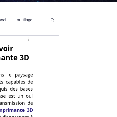
nnel
outillage
te 3D CREALITY
voir
mante 3D
3D
ns le paysage 
s capables de 
CPF
CREALITY,
uis des bases 
se est un oui 
ransmission de 
Secrétaire en Ligne
mprimante 3D 