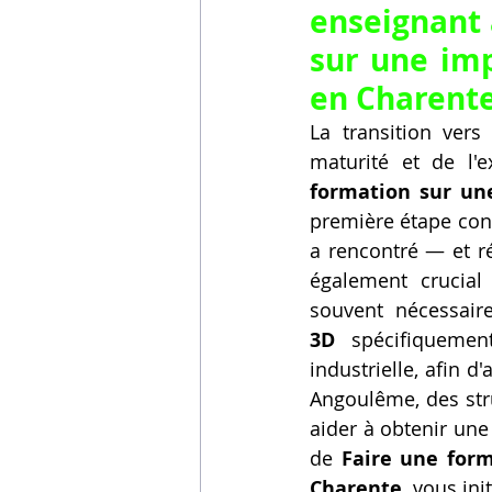
enseignant 
sur une im
en Charente
La transition ver
maturité et de l'
formation sur u
première étape cons
a rencontré — et ré
également crucial 
souvent nécessair
3D
 spécifiquemen
industrielle, afin d
Angoulême, des str
aider à obtenir une
de 
Faire une for
Charente
, vous in