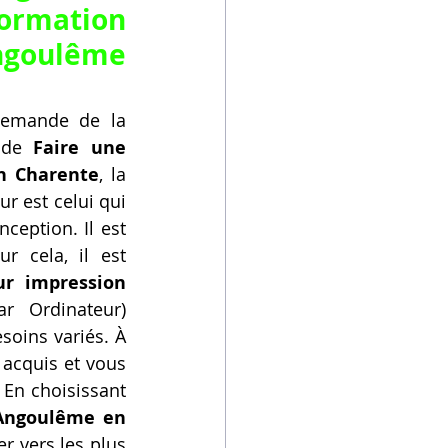
formation 
ngoulême 
demande de la 
 de 
Faire une 
n Charente
, la 
 est celui qui 
eption. Il est 
 cela, il est 
r impression 
r Ordinateur) 
soins variés. À 
acquis et vous 
 En choisissant 
Angoulême en 
r vers les plus 