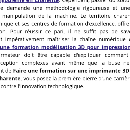
ngoulême en Charente
. Cependant, passer du statut
e demande une méthodologie rigoureuse et une e
Artillery M1 pro
Creality HI combo
Filament PETG
manipulation de la machine. Le territoire charent
ue et ses centres de formation d'excellence, offre 
ion. Pour réussir ce pari, il ne suffit pas de sav
formation CPF
ut impérativement maîtriser la chaîne numérique c
 une formation modélisation 3D pour impressio
rmateur doit être capable d'expliquer comment 
nception complexes avant même que la buse n
nt de 
Faire une formation sur une imprimante 3D
harente
, vous posez la première pierre d'une carrièr
contre l'innovation technologique.