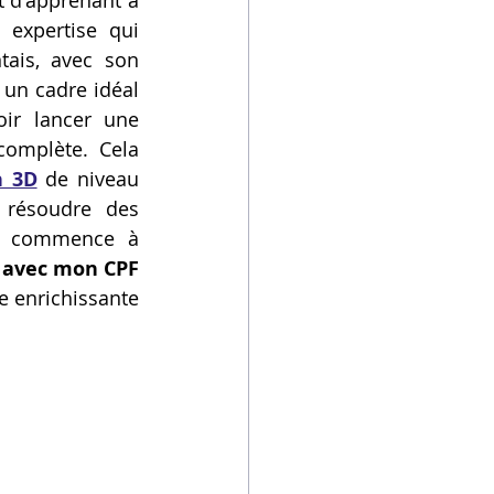
 d'apprenant à 
xpertise qui 
ais, avec son 
un cadre idéal 
oir lancer une 
omplète. Cela 
n 3D
 de niveau 
résoudre des 
e commence à 
 avec mon CPF 
e enrichissante 