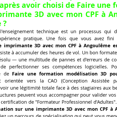
après avoir choisi de Faire une 
primante 3D avec mon CPF à A
 ?
s l'enseignement technique est un processus qui 
expérience pratique. Une fois que vous avez fini
ne imprimante 3D avec mon CPF à Angoulême e
iste à accumuler des heures de vol. Un bon formateur
solu — une multitude de pannes et d'erreurs de conc
de perfectionner ses compétences logicielles. Pour
e de 
Faire une formation modélisation 3D pou
t orientée vers la CAO (Conception Assistée pa
'avoir une légitimité totale face à des stagiaires aux be
uctures peuvent vous accompagner pour valider vos 
 certification de "Formateur Professionnel d'Adultes".
mation sur une imprimante 3D avec mon CPF à 
itiez un parcours de spécialisation qui peut vous mene