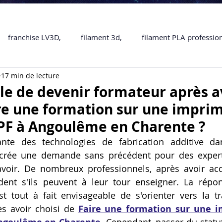
franchise LV3D,
filament 3d,
filament PLA professio
17 min de lecture
Accessoires
imprimante 3D professionelle
impriman
ible de devenir formateur après a
ire une formation sur une impri
Formation impression 3D
SCANNER 3D
impression 
PF à Angoulême en Charente ?
rante des technologies de fabrication additive da
s crée une demande sans précédent pour des expert
une piece en 3D
Formation 3D en ligne.
Formation 3D 
avoir. De nombreux professionnels, après avoir acq
ent s'ils peuvent à leur tour enseigner. La répon
st tout à fait envisageable de s'orienter vers la t
 M1 Pro
Filament PLA
Service administratif en ligne
s avoir choisi de 
Faire une formation sur une i