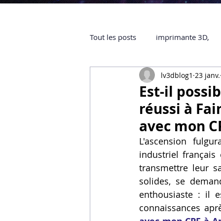
Tout les posts
imprimante 3D,
lv3dblog1
23 janv.
impression 3D à la demande
Est-il poss
réussi à Fa
objet 3D
ARTILLERY 3D
avec mon C
L'ascension fulgu
industriel françai
certifiée QUALIOPI
Refaire 
transmettre leur s
solides, se demand
enthousiaste : il e
Creality Hi combo
Artillery
connaissances aprè