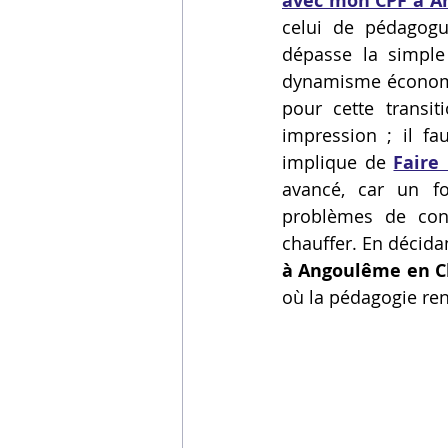
avec mon CPF à A
celui de pédagogu
Vidéos sur l'impression 3D,
dépasse la simple 
dynamisme économiq
pour cette transit
Formation impresssion 3D
impression ; il fa
implique de 
Faire
avancé, car un fo
problèmes de co
chauffer. En décida
à Angoulême en C
où la pédagogie ren