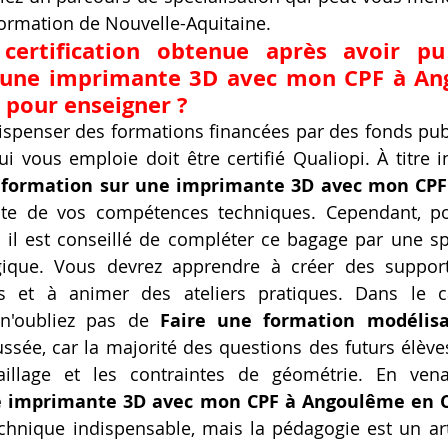
formation de Nouvelle-Aquitaine.
 certification obtenue après avoir pu
 une imprimante 3D avec mon CPF à An
 pour enseigner ?
ispenser des formations financées par des fonds pub
i vous emploie doit être certifié Qualiopi. À titre in
 formation sur une imprimante 3D avec mon CPF
ste de vos compétences techniques. Cependant, po
il est conseillé de compléter ce bagage par une spé
gique. Vous devrez apprendre à créer des support
s et à animer des ateliers pratiques. Dans le c
 n'oubliez pas de 
Faire une formation modélisa
ssée, car la majorité des questions des futurs élèves
illage et les contraintes de géométrie. En ven
e imprimante 3D avec mon CPF à Angoulême en 
chnique indispensable, mais la pédagogie est un art 