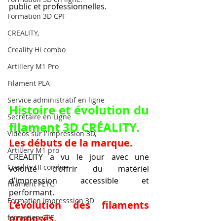
public et professionnelles.
Formation 3D CPF
CREALITY,
Creality Hi combo
Artillery M1 Pro
Filament PLA
Service administratif en ligne
Histoire et évolution du 
Secrétaire en Ligne
filament 3D CRÉALITY.
Vidéos sur l'impression 3D,
Les débuts de la marque.
Artillery M1 pro
CRÉALITY a vu le jour avec une 
Creality HI combo
volonté d’offrir du matériel 
d’impression accessible et 
Filament PETG
performant.
Formation impresssion 3D
L’évolution des filaments 
proposés.
formation CPF