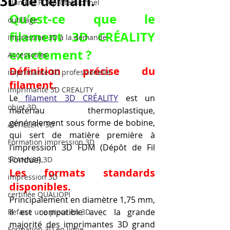
3D de demain.
filament PLA professionnel
Qu’est-ce que le 
outillage
filament 3D CRÉALITY 
impression 3D à la demande
exactement ?
Accessoires
Définition précise du 
imprimante 3D professionelle
filament.
imprimante 3D CREALITY
Le
 filament 3D CRÉALITY
 est un 
objet 3D
matériau thermoplastique, 
généralement sous forme de bobine, 
ARTILLERY 3D
qui sert de matière première à 
Formation impression 3D
l’impression 3D FDM (Dépôt de Fil 
Fondue).
SCANNER 3D
Les formats standards 
impression 3D
disponibles.
certifiée QUALIOPI
Principalement en diamètre 1,75 mm, 
il est compatible avec la grande 
Refaire une piece en 3D
majorité des imprimantes 3D grand 
Formation 3D en ligne.