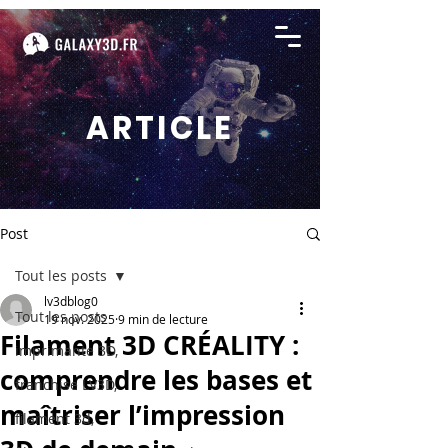
ARTICLE
Post
Tout les posts
lv3dblog0
Tout les posts
19 nov. 2025
9 min de lecture
Filament 3D CRÉALITY :
imprimante 3D,
comprendre les bases et
franchise LV3D,
maîtriser l’impression
filament 3d,