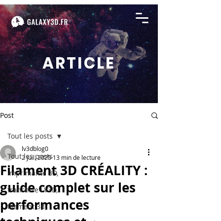
ARTICLE
Post
Tout les posts
lv3dblog0
Tout les posts
2 juil. 2025
13 min de lecture
Filament 3D CRÉALITY :
imprimante 3D,
guide complet sur les
franchise LV3D,
performances
filament 3d,