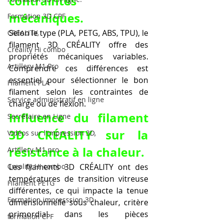
contraintes 
mécaniques.
Formation 3D CPF
Selon le type (PLA, PETG, ABS, TPU), le 
CREALITY,
filament 3D CRÉALITY offre des 
Creality Hi combo
propriétés mécaniques variables. 
Artillery M1 Pro
Comprendre ces différences est 
essentiel pour sélectionner le bon 
Filament PLA
filament selon les contraintes de 
Service administratif en ligne
charge ou de flexion.
Influence du filament 
Secrétaire en Ligne
3D CRÉALITY sur la 
Vidéos sur l'impression 3D,
résistance à la chaleur.
Artillery M1 pro
Creality HI combo
Les filaments 3D CRÉALITY ont des 
températures de transition vitreuse 
Filament PETG
différentes, ce qui impacte la tenue 
Formation impresssion 3D
dimensionnelle sous chaleur, critère 
primordial dans les pièces 
formation CPF