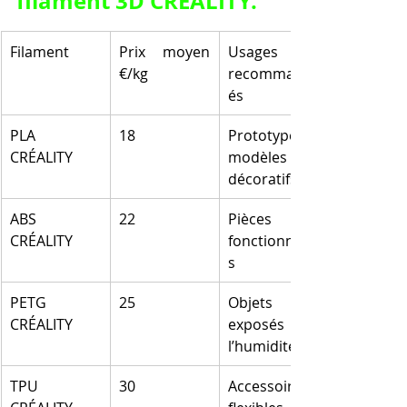
filament 3D CRÉALITY.
Filament
Prix moyen 
Usages 
€/kg
recommand
és
PLA 
18
Prototypes, 
CRÉALITY
modèles 
décoratifs
ABS 
22
Pièces 
CRÉALITY
fonctionnelle
s
PETG 
25
Objets 
CRÉALITY
exposés à 
l’humidité
TPU 
30
Accessoires 