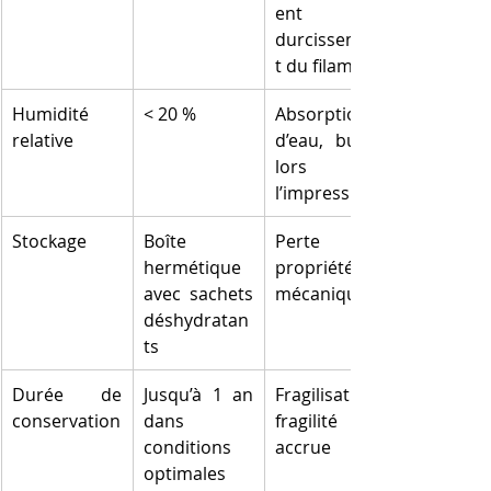
ent ou 
durcissemen
t du filament
Humidité 
< 20 %
Absorption 
relative
d’eau, bulles 
lors de 
l’impression
Stockage
Boîte 
Perte de 
hermétique 
propriétés 
avec sachets 
mécaniques
déshydratan
ts
Durée de 
Jusqu’à 1 an 
Fragilisation, 
conservation
dans 
fragilité 
conditions 
accrue
optimales