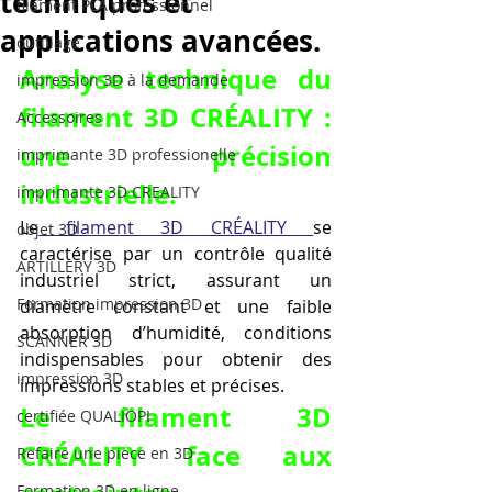
techniques et
filament PLA professionnel
applications avancées.
outillage
Analyse technique du 
impression 3D à la demande
filament 3D CRÉALITY : 
Accessoires
une précision 
imprimante 3D professionelle
industrielle.
imprimante 3D CREALITY
Le
 filament 3D CRÉALITY 
se 
objet 3D
caractérise par un contrôle qualité 
ARTILLERY 3D
industriel strict, assurant un 
Formation impression 3D
diamètre constant et une faible 
absorption d’humidité, conditions 
SCANNER 3D
indispensables pour obtenir des 
impression 3D
impressions stables et précises.
Le filament 3D 
certifiée QUALIOPI
CRÉALITY face aux 
Refaire une piece en 3D
Formation 3D en ligne.