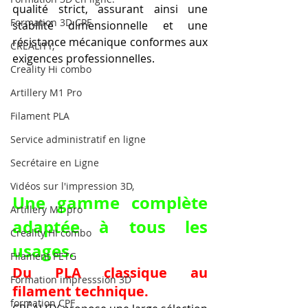
qualité strict, assurant ainsi une 
Formation 3D CPF
stabilité dimensionnelle et une 
résistance mécanique conformes aux 
CREALITY,
exigences professionnelles.
Creality Hi combo
Artillery M1 Pro
Filament PLA
Service administratif en ligne
Secrétaire en Ligne
Vidéos sur l'impression 3D,
Une gamme complète 
Artillery M1 pro
adaptée à tous les 
Creality HI combo
usages.
Filament PETG
Du PLA classique au 
Formation impresssion 3D
filament technique.
formation CPF