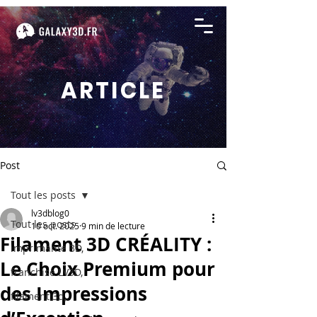
ARTICLE
Post
Tout les posts
lv3dblog0
Tout les posts
10 oct. 2025
9 min de lecture
Filament 3D CRÉALITY :
imprimante 3D,
Le Choix Premium pour
franchise LV3D,
des Impressions
filament 3d,