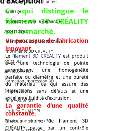
d’Exception
filament PLA professionnel
Ce qui distingue le 
outillage
filament 3D CRÉALITY 
impression 3D à la demande
sur le marché.
Accessoires
Un processus de fabrication 
imprimante 3D professionelle
innovant.
imprimante 3D CREALITY
Le 
filament 3D CRÉALITY
 est produit 
objet 3D
avec une technologie de pointe 
garantissant une homogénéité 
ARTILLERY 3D
parfaite du diamètre et une pureté 
Formation impression 3D
du matériau, ce qui assure des 
impressions sans défauts et une 
SCANNER 3D
excellente fluidité d’extrusion.
impression 3D
La garantie d’une qualité 
certifiée QUALIOPI
constante.
Chaque bobine de filament 3D 
Refaire une piece en 3D
CRÉALITY passe par un contrôle 
Formation 3D en ligne.