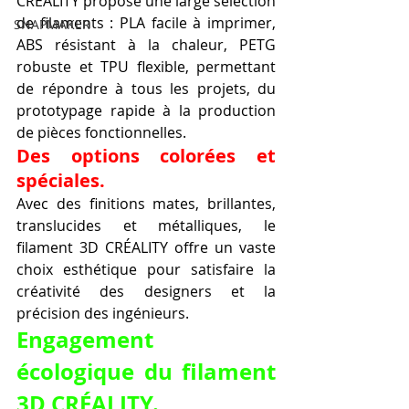
CRÉALITY propose une large sélection 
de filaments : PLA facile à imprimer, 
SNAPMAKER
ABS résistant à la chaleur, PETG 
robuste et TPU flexible, permettant 
de répondre à tous les projets, du 
prototypage rapide à la production 
de pièces fonctionnelles.
Des options colorées et 
spéciales.
Avec des finitions mates, brillantes, 
translucides et métalliques, le 
filament 3D CRÉALITY offre un vaste 
choix esthétique pour satisfaire la 
créativité des designers et la 
précision des ingénieurs.
Engagement 
écologique du filament 
3D CRÉALITY.