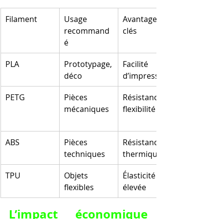
Filament
Usage 
Avantages 
recommand
clés
é
PLA
Prototypage, 
Facilité 
déco
d’impression
PETG
Pièces 
Résistance et 
mécaniques
flexibilité
ABS
Pièces 
Résistance 
techniques
thermique
TPU
Objets 
Élasticité 
flexibles
élevée
L’impact économique 