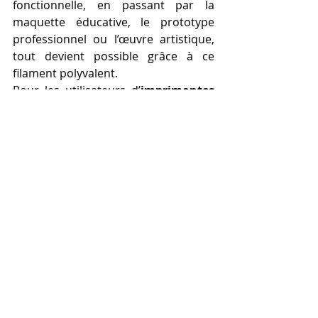
fonctionnelle, en passant par la 
maquette éducative, le prototype 
professionnel ou l’œuvre artistique, 
tout devient possible grâce à ce 
filament polyvalent.
Pour les utilisateurs d’
imprimantes 
Gsun 3D
, qui font partie des 
machines les plus fiables et 
performantes de leur catégorie, le 
choix d’un PLA de qualité est 
essentiel. Ces imprimantes offrent 
une excellente compatibilité avec les 
filaments PLA
, garantissant une 
extrusion stable, une finition nette et 
une grande constance dans les 
résultats. Pour cela, il est aujourd’hui 
très facile de se fournir en 
filament 
PLA pas cher et de bonne qualité 
pour une imprimante Gsun 3D
, 