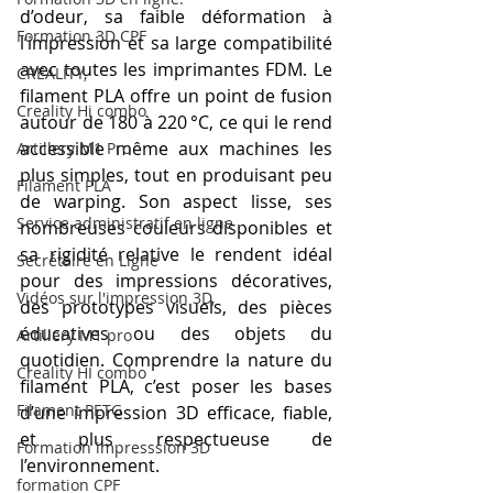
d’odeur, sa faible déformation à 
Formation 3D CPF
l’impression et sa large compatibilité 
avec toutes les imprimantes FDM. Le 
CREALITY,
filament PLA offre un point de fusion 
Creality Hi combo
autour de 180 à 220 °C, ce qui le rend 
accessible même aux machines les 
Artillery M1 Pro
plus simples, tout en produisant peu 
Filament PLA
de warping. Son aspect lisse, ses 
Service administratif en ligne
nombreuses couleurs disponibles et 
sa rigidité relative le rendent idéal 
Secrétaire en Ligne
pour des impressions décoratives, 
Vidéos sur l'impression 3D,
des prototypes visuels, des pièces 
éducatives ou des objets du 
Artillery M1 pro
quotidien. Comprendre la nature du 
Creality HI combo
filament PLA, c’est poser les bases 
Filament PETG
d’une impression 3D efficace, fiable, 
et plus respectueuse de 
Formation impresssion 3D
l’environnement.
formation CPF