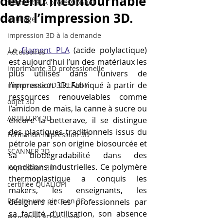
devenu incontournable
filament PLA professionnel
dans l’impression 3D.
outillage
impression 3D à la demande
Le 
filament PLA
 (acide polylactique) 
Accessoires
est aujourd’hui l’un des matériaux les 
imprimante 3D professionelle
plus utilisés dans l’univers de 
l’impression 3D. Fabriqué à partir de 
imprimante 3D CREALITY
ressources renouvelables comme 
objet 3D
l’amidon de maïs, la canne à sucre ou 
ARTILLERY 3D
encore la betterave, il se distingue 
des plastiques traditionnels issus du 
Formation impression 3D
pétrole par son origine biosourcée et 
SCANNER 3D
sa biodégradabilité dans des 
conditions industrielles. Ce polymère 
impression 3D
thermoplastique a conquis les 
certifiée QUALIOPI
makers, les enseignants, les 
Refaire une piece en 3D
designers et les professionnels par 
sa facilité d’utilisation, son absence 
Formation 3D en ligne.