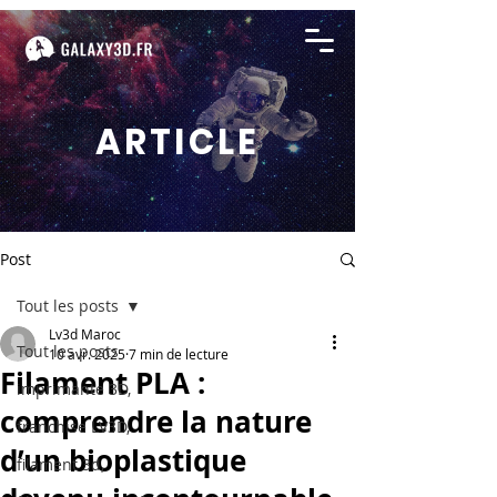
ARTICLE
Post
Tout les posts
Lv3d Maroc
Tout les posts
10 avr. 2025
7 min de lecture
Filament PLA :
imprimante 3D,
comprendre la nature
franchise LV3D,
d’un bioplastique
filament 3d,