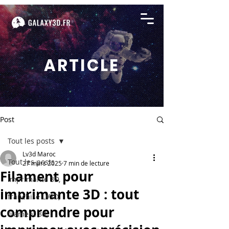
ARTICLE
Post
Tout les posts
Lv3d Maroc
Tout les posts
27 mars 2025
7 min de lecture
Filament pour
imprimante 3D,
imprimante 3D : tout
franchise LV3D,
comprendre pour
filament 3d,