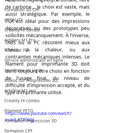
de carbone… le choix est vaste, mais 
Formation 3D CPF
aussi stratégique. Par exemple, le 
CREALITY,
PLA est idéal pour des impressions 
décoratives ou des prototypes peu 
Creality Hi combo
sollicités mécaniquement. À l’inverse, 
Artillery M1 Pro
l’ABS ou le PC résistent mieux aux 
chocs, à la chaleur, ou aux 
Filament PLA
contraintes mécaniques intenses. Le 
Service administratif en ligne
filament pour imprimante 3D doit 
Secrétaire en Ligne
donc toujours être choisi en fonction 
de l’usage final, du niveau de 
Vidéos sur l'impression 3D,
difficulté d’impression accepté, et du 
Artillery M1 pro
type d’imprimante utilisé.
Creality HI combo
Filament PETG
https://www.youtube.com/watch?
v=aid_RTBl9dg
Formation impresssion 3D
formation CPF