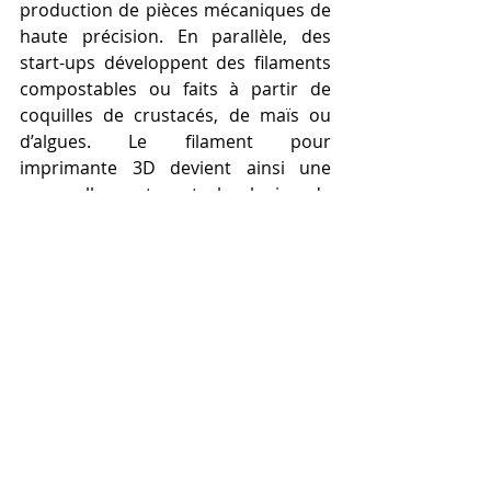
production de pièces mécaniques de 
haute précision. En parallèle, des 
start-ups développent des filaments 
compostables ou faits à partir de 
coquilles de crustacés, de maïs ou 
d’algues. Le filament pour 
imprimante 3D devient ainsi une 
passerelle entre technologie de 
pointe et conscience 
environnementale, permettant de 
créer sans détruire.
Choisir le Meilleur 
Filament 3D PLA pas 
cher : Exploration des 
Marques et Conseils 
Pratiques.
Le PLA s'impose comme le filament 