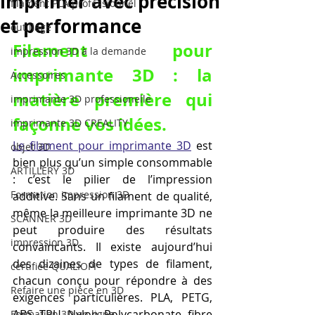
imprimer avec précision
filament PLA professionnel
et performance
outillage
Filament pour 
impression 3D à la demande
imprimante 3D : la 
Accessoires
matière première qui 
imprimante 3D professionelle
façonne vos idées.
imprimante 3D CREALITY
Le filament pour imprimante 3D
 est 
objet 3D
bien plus qu’un simple consommable 
ARTILLERY 3D
: c’est le pilier de l’impression 
Formation impression 3D
additive. Sans un filament de qualité, 
même la meilleure imprimante 3D ne 
SCANNER 3D
peut produire des résultats 
impression 3D
convaincants. Il existe aujourd’hui 
des dizaines de types de filament, 
certifiée QUALIOPI
chacun conçu pour répondre à des 
Refaire une piece en 3D
exigences particulières. PLA, PETG, 
ABS, TPU, Nylon, Polycarbonate, fibre 
Formation 3D en ligne.