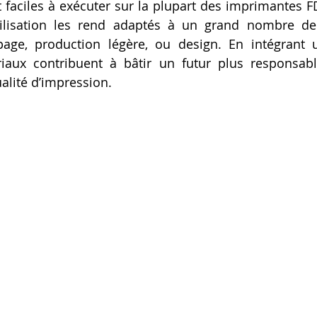
et faciles à exécuter sur la plupart des imprimantes 
Artillery M1 pro
Creality HI combo
Filament PETG
’utilisation les rend adaptés à un grand nombre de
page, production légère, ou design. En intégrant 
iaux contribuent à bâtir un futur plus responsabl
formation CPF
alité d’impression.