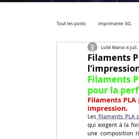
Tout les posts
imprimante 3D,
Lv3d Maroc
4 juil
impression 3D à la demande
Filaments P
l’impression
objet 3D
ARTILLERY 3D
Filaments P
pour la per
certifiée QUALIOPI
Refaire 
Filaments PLA 
impression.
Les
 filaments PLA 
Creality Hi combo
Artillery
qui exigent à la f
une composition ri