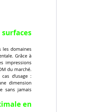
urfaces 
s les domaines 
ntale. Grâce à 
s impressions 
FDM du marché. 
 cas d’usage : 
une dimension 
e sans jamais 
ximale en 