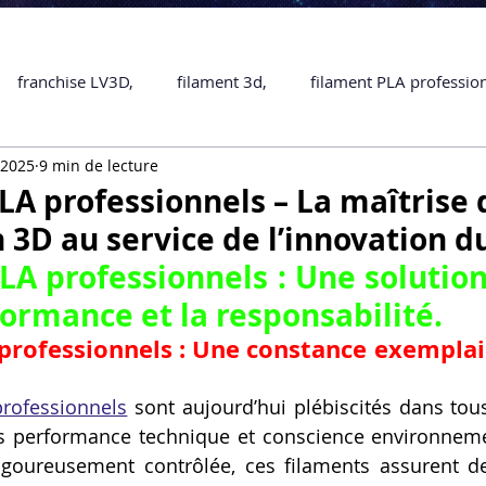
franchise LV3D,
filament 3d,
filament PLA professio
. 2025
9 min de lecture
Accessoires
imprimante 3D professionelle
impriman
LA professionnels – La maîtrise 
 3D au service de l’innovation d
Formation impression 3D
SCANNER 3D
impression 
LA professionnels : Une solution
formance et la responsabilité.
une piece en 3D
Formation 3D en ligne.
Formation 3D 
professionnels : Une constance exemplai
professionnels
 sont aujourd’hui plébiscités dans tou
 M1 Pro
Filament PLA
Service administratif en ligne
ois performance technique et conscience environneme
goureusement contrôlée, ces filaments assurent de