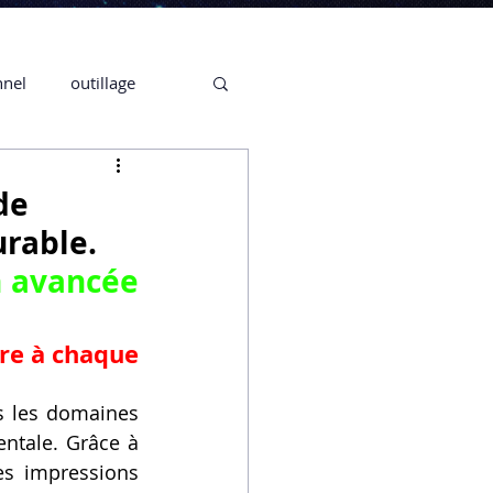
nnel
outillage
te 3D CREALITY
de
urable.
3D
 avancée 
CPF
CREALITY,
re à chaque 
s les domaines 
Secrétaire en Ligne
ntale. Grâce à 
s impressions 