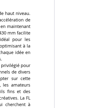
e haut niveau. 
célération de 
 en maintenant 
30 mm facilite 
déal pour les 
optimisant à la 
chaque idée en 
s.
privilégié pour 
nels de divers 
pter sur cette 
 les amateurs 
ls fins et des 
éatives. La FL 
i cherchent à 