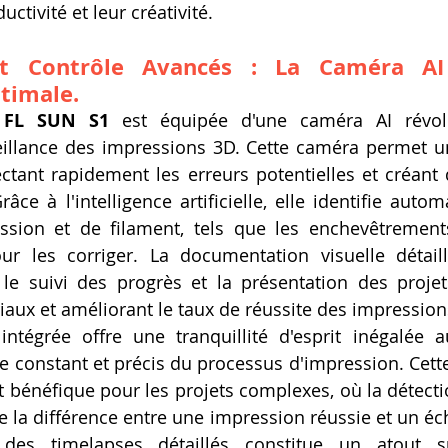
ctivité et leur créativité.
 et Contrôle Avancés : La Caméra AI
timale.
 FL SUN S1
 est équipée d'une caméra AI révolu
eillance des impressions 3D. Cette caméra permet un
ctant rapidement les erreurs potentielles et créant 
âce à l'intelligence artificielle, elle identifie auto
sion et de filament, tels que les enchevêtrements,
r les corriger. La documentation visuelle détail
 le suivi des progrès et la présentation des projets
iaux et améliorant le taux de réussite des impression
ntégrée offre une tranquillité d'esprit inégalée aux
e constant et précis du processus d'impression. Cette 
t bénéfique pour les projets complexes, où la détecti
e la différence entre une impression réussie et un éch
des timelapses détaillés constitue un atout su