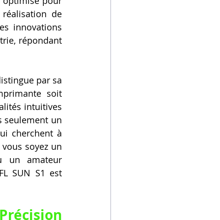
optimisé pour 
réalisation de 
es innovations 
rie, répondant 
stingue par sa 
primante soit 
ités intuitives 
s seulement un 
ui cherchent à 
 vous soyez un 
u un amateur 
 FL SUN S1 est 
récision 