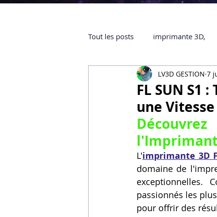
Tout les posts
imprimante 3D,
LV3D GESTION
7 j
impression 3D à la demande
FL SUN S1 :
une Vitesse
objet 3D
ARTILLERY 3D
Découvrez
l'Imprimant
certifiée QUALIOPI
Refaire 
L'
imprimante 3D 
domaine de l'impre
exceptionnelles. 
Creality Hi combo
Artillery
passionnés les plus 
pour offrir des résu