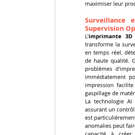
maximiser leur produ
Surveillance
Supervision Op
L'
imprimante 3D
transforme la surv
en temps réel, déte
de haute qualité. Gr
problèmes d'impres
immédiatement pou
impression facilite
gaspillage de matér
La technologie AI i
assurant un contrôl
est particulièremen
anomalies peut fair
capacité à créer 