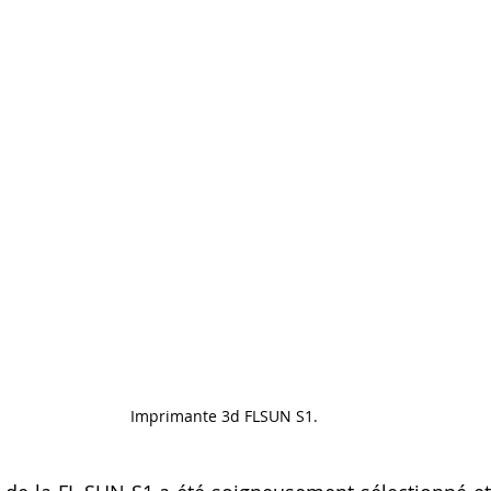
Artillery M1 pro
Creality HI combo
Filament PETG
formation CPF
Imprimante 3d FLSUN S1.