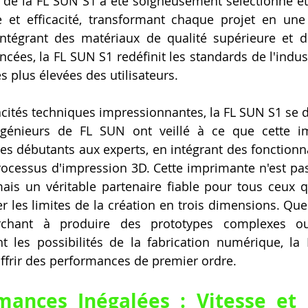
e la FL SUN S1 a été soigneusement sélectionné et 
e et efficacité, transformant chaque projet en une 
intégrant des matériaux de qualité supérieure et d
cées, la FL SUN S1 redéfinit les standards de l'indust
es plus élevées des utilisateurs.
cités techniques impressionnantes, la FL SUN S1 se di
ingénieurs de FL SUN ont veillé à ce que cette im
es débutants aux experts, en intégrant des fonctionnal
processus d'impression 3D. Cette imprimante n'est pa
ais un véritable partenaire fiable pour tous ceux q
r les limites de la création en trois dimensions. Que
erchant à produire des prototypes complexes o
t les possibilités de la fabrication numérique, la
ffrir des performances de premier ordre.
ances Inégalées : Vitesse et P