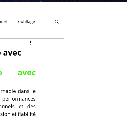
nnel
outillage
te 3D CREALITY
é avec
3D
ue avec 
CPF
CREALITY,
nable dans le 
 performances 
nnels et des 
Secrétaire en Ligne
on et fiabilité 