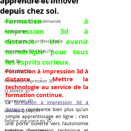
apprendre et innover
filament PLA professionnel
depuis chez soi.
outillage
Formation à 
impression 3D à la demande
impression 3d à 
Accessoires
distance : Un avenir 
imprimante 3D professionelle
numérique pour tous 
imprimante 3D CREALITY
les esprits curieux.
objet 3D
Formation à impression 3d à 
ARTILLERY 3D
distance : Mettre la 
Formation impression 3D
technologie au service de la 
SCANNER 3D
formation continue.
impression 3D
La 
formation à impression 3d à 
distance
 représente bien plus qu’un 
certifiée QUALIOPI
simple apprentissage en ligne : c’est 
Refaire une piece en 3D
une porte ouverte vers l’autonomie 
créative, l’expression technique et 
Formation 3D en ligne.