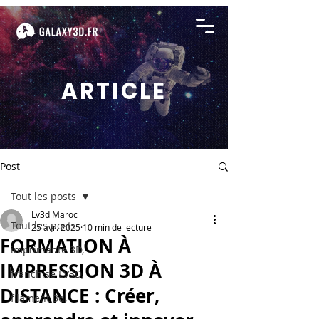
ARTICLE
Post
Tout les posts
Lv3d Maroc
Tout les posts
25 avr. 2025
10 min de lecture
FORMATION À
imprimante 3D,
IMPRESSION 3D À
franchise LV3D,
DISTANCE : Créer,
filament 3d,