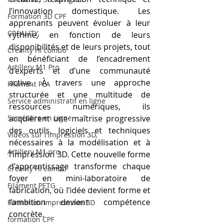
l’innovation domestique. Les 
Formation 3D CPF
apprenants peuvent évoluer à leur 
CREALITY,
rythme, en fonction de leurs 
disponibilités et de leurs projets, tout 
Creality Hi combo
en bénéficiant de l’encadrement 
Artillery M1 Pro
d’experts et d’une communauté 
active. À travers une approche 
Filament PLA
structurée et une multitude de 
Service administratif en ligne
ressources numériques, ils 
Secrétaire en Ligne
acquièrent une maîtrise progressive 
des outils, logiciels et techniques 
Vidéos sur l'impression 3D,
nécessaires à la modélisation et à 
Artillery M1 pro
l’impression 3D. Cette nouvelle forme 
d’apprentissage transforme chaque 
Creality HI combo
foyer en mini-laboratoire de 
Filament PETG
fabrication, où l’idée devient forme et 
l’ambition devient compétence 
Formation impresssion 3D
concrète.
formation CPF