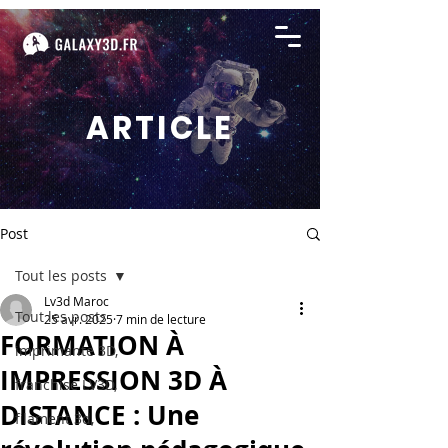
ARTICLE
Post
Tout les posts
Lv3d Maroc
Tout les posts
25 avr. 2025
7 min de lecture
FORMATION À
imprimante 3D,
IMPRESSION 3D À
franchise LV3D,
DISTANCE : Une
filament 3d,