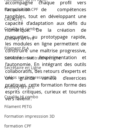
accompagne chaque profil vers 
l’acquisition de compétences 
Formation 3D CPF
tangibles, tout en développant une 
CREALITY,
capacité d’adaptation aux défis du 
Creality Hi combo
numérique. De la création de 
maquettes au prototypage rapide, 
Artillery M1 Pro
les modules en ligne permettent de 
Filament PLA
construire une maîtrise progressive, 
centrée sur l’expérimentation et 
Service administratif en ligne
l’autonomie. En intégrant des outils 
Secrétaire en Ligne
collaboratifs, des retours d’experts et 
Vidéos sur l'impression 3D,
une grande variété d’exercices 
pratiques, cette formation forme des 
Artillery M1 pro
esprits critiques, curieux et tournés 
Creality HI combo
vers l’avenir.
Filament PETG
Formation impresssion 3D
formation CPF