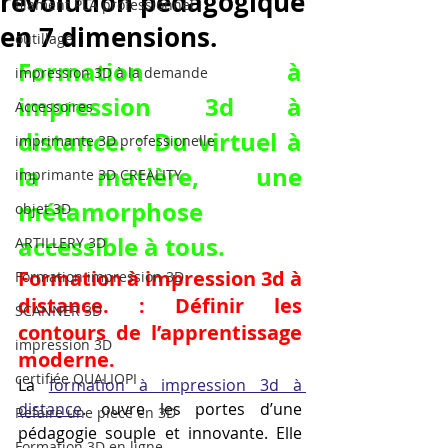
révolution pédagogique
filament PLA professionnel
en 7 dimensions.
outillage
Formation à 
impression 3D à la demande
impression 3d à 
Accessoires
distance. : Du virtuel à 
imprimante 3D professionelle
la matière, une 
imprimante 3D CREALITY
métamorphose 
objet 3D
accessible à tous.
ARTILLERY 3D
Formation à impression 3d à 
Formation impression 3D
distance. : Définir les 
SCANNER 3D
contours de l’apprentissage 
impression 3D
moderne.
certifiée QUALIOPI
La 
formation à impression 3d à 
distance
. ouvre les portes d’une 
Refaire une piece en 3D
pédagogie souple et innovante. Elle 
Formation 3D en ligne.