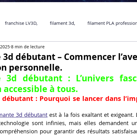
franchise LV3D,
filament 3d,
filament PLA professio
 2025
8 min de lecture
Accessoires
imprimante 3D professionelle
impriman
 3d débutant – Commencer l’ave
on personnelle.
Formation impression 3D
SCANNER 3D
impression 
 3d débutant : L’univers fasc
 accessible à tous.
une piece en 3D
Formation 3D en ligne.
Formation 3D 
débutant : Pourquoi se lancer dans l’im
mante 3d débutant
 est à la fois exaltant et exigeant. 
 M1 Pro
Filament PLA
Service administratif en ligne
 technologie sont infinies, mais elles demandent 
ompréhension pour garantir des résultats satisfaisan