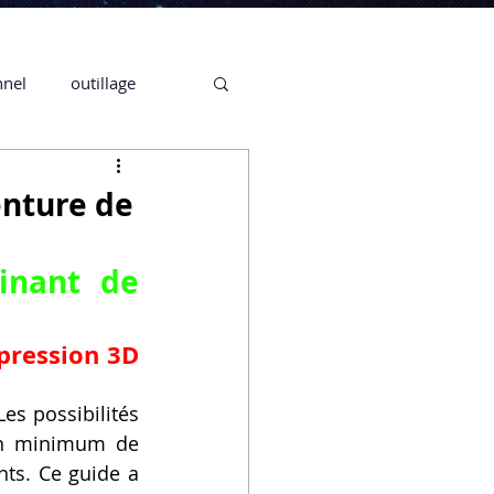
nnel
outillage
te 3D CREALITY
nture de
3D
inant de 
CPF
CREALITY,
pression 3D 
Les possibilités 
Secrétaire en Ligne
un minimum de 
ts. Ce guide a 