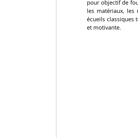
pour objectif de fo
Vidéos sur l'impression 3D,
les matériaux, les 
écueils classiques 
et motivante.
Formation impresssion 3D