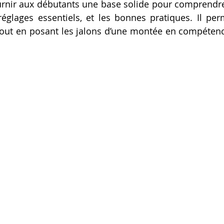
urnir aux débutants une base solide pour comprendre
Artillery M1 pro
Creality HI combo
Filament PETG
réglages essentiels, et les bonnes pratiques. Il perme
tout en posant les jalons d’une montée en compétenc
formation CPF