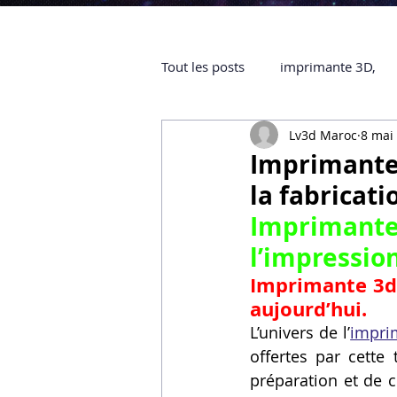
Tout les posts
imprimante 3D,
Lv3d Maroc
8 mai
impression 3D à la demande
Imprimante
la fabricati
objet 3D
ARTILLERY 3D
Imprimante
l’impression
certifiée QUALIOPI
Refaire 
Imprimante 3d 
aujourd’hui.
L’univers de l’
impri
Creality Hi combo
Artillery
offertes par cette
préparation et de c