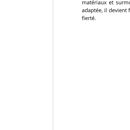
matériaux et surmo
Vidéos sur l'impression 3D,
adaptée, il devient
fierté.
Formation impresssion 3D