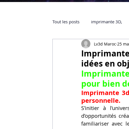
Tout les posts
imprimante 3D,
Lv3d Maroc
25 ma
impression 3D à la demande
Imprimante 
idées en obj
objet 3D
ARTILLERY 3D
Imprimante
pour bien d
certifiée QUALIOPI
Refaire 
Imprimante 3d 
personnelle.
S’initier à l’unive
Creality Hi combo
Artillery
d’opportunités créa
familiariser avec 