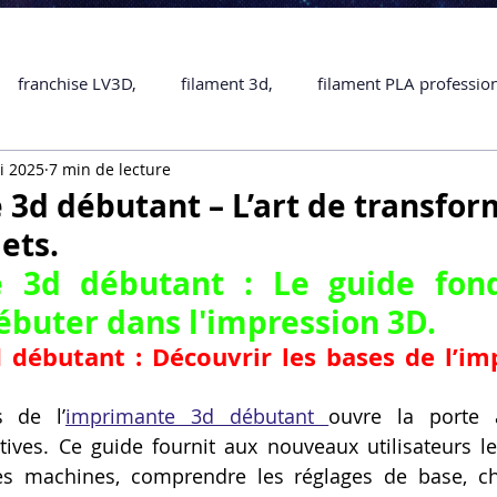
franchise LV3D,
filament 3d,
filament PLA professio
i 2025
7 min de lecture
Accessoires
imprimante 3D professionelle
impriman
3d débutant – L’art de transfor
ets.
Formation impression 3D
SCANNER 3D
impression 
 3d débutant : Le guide fond
ébuter dans l'impression 3D.
une piece en 3D
Formation 3D en ligne.
Formation 3D 
débutant : Découvrir les bases de l’imp
rs de l’
imprimante 3d débutant 
ouvre la porte à
 M1 Pro
Filament PLA
Service administratif en ligne
tives. Ce guide fournit aux nouveaux utilisateurs le
les machines, comprendre les réglages de base, cho