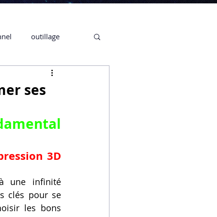
nnel
outillage
te 3D CREALITY
mer ses
3D
amental 
CPF
CREALITY,
ression 3D 
 une infinité 
Secrétaire en Ligne
s clés pour se 
isir les bons 