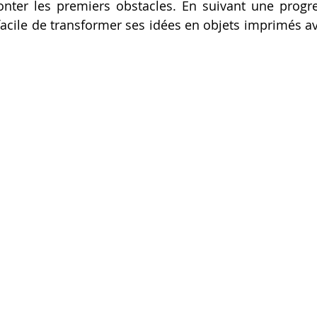
nter les premiers obstacles. En suivant une progres
Artillery M1 pro
Creality HI combo
Filament PETG
 facile de transformer ses idées en objets imprimés av
formation CPF