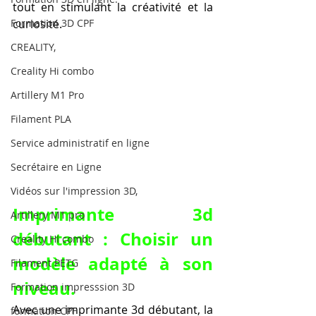
tout en stimulant la créativité et la 
Formation 3D CPF
curiosité.
CREALITY,
Creality Hi combo
Artillery M1 Pro
Filament PLA
Service administratif en ligne
Secrétaire en Ligne
Vidéos sur l'impression 3D,
Imprimante 3d 
Artillery M1 pro
débutant : Choisir un 
Creality HI combo
modèle adapté à son 
Filament PETG
niveau.
Formation impresssion 3D
Avec une imprimante 3d débutant, la 
formation CPF