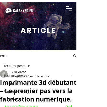
ARTICLE
Post
Tout les posts
Lv3d Maroc
Tout les posts
18 avr. 2025
5 min de lecture
Imprimante 3d débutant
imprimante 3D,
– Le premier pas vers la
franchise LV3D,
fabrication numérique.
filament 3d,