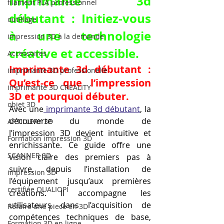
Imprimante 3d 
filament PLA professionnel
débutant : Initiez-vous 
outillage
à une technologie 
impression 3D à la demande
créative et accessible.
Accessoires
Imprimante 3d débutant : 
imprimante 3D professionelle
Qu’est-ce que l’impression 
imprimante 3D CREALITY
3D et pourquoi débuter.
objet 3D
Avec une
 imprimante 3d débutant
, la 
découverte du monde de 
ARTILLERY 3D
l’impression 3D devient intuitive et 
Formation impression 3D
enrichissante. Ce guide offre une 
SCANNER 3D
vision claire des premiers pas à 
suivre, depuis l’installation de 
impression 3D
l’équipement jusqu’aux premières 
certifiée QUALIOPI
créations. Il accompagne les 
utilisateurs dans l’acquisition de 
Refaire une piece en 3D
compétences techniques de base, 
Formation 3D en ligne.