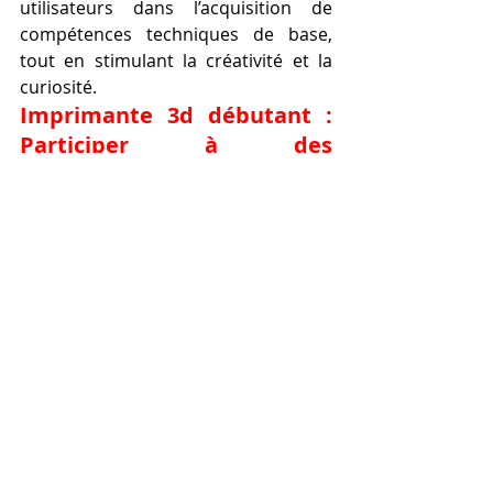
utilisateurs dans l’acquisition de 
compétences techniques de base, 
tout en stimulant la créativité et la 
curiosité.
Imprimante 3d débutant : 
Participer à des 
communautés 
d’apprentissage.
Avec une imprimante 3d débutant, la 
découverte du monde de 
l’impression 3D devient intuitive et 
enrichissante. Ce guide offre une 
vision claire des premiers pas à 
suivre, depuis l’installation de 
l’équipement jusqu’aux premières 
créations. Il accompagne les 
utilisateurs dans l’acquisition de 
compétences techniques de base, 