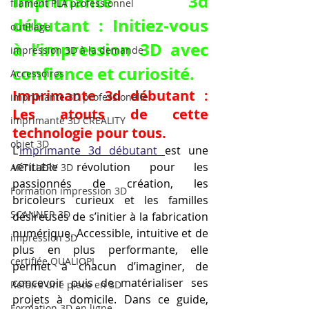
Imprimante 3d 
filament PLA professionnel
débutant : Initiez-vous 
outillage
à l’impression 3D avec 
impression 3D à la demande
confiance et curiosité.
Accessoires
Imprimante 3d débutant : 
imprimante 3D professionelle
Les atouts de cette 
imprimante 3D CREALITY
technologie pour tous.
objet 3D
L’
imprimante 3d débutant 
est une 
véritable révolution pour les 
ARTILLERY 3D
passionnés de création, les 
Formation impression 3D
bricoleurs curieux et les familles 
SCANNER 3D
désireuses de s’initier à la fabrication 
numérique. Accessible, intuitive et de 
impression 3D
plus en plus performante, elle 
certifiée QUALIOPI
permet à chacun d’imaginer, de 
concevoir puis de matérialiser ses 
Refaire une piece en 3D
projets à domicile. Dans ce guide, 
Formation 3D en ligne.