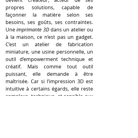
devient créateur, acteur de ses 
propres solutions, capable de 
façonner la matière selon ses 
besoins, ses goûts, ses contraintes. 
Une 
imprimante 3D
 dans un atelier ou 
à la maison, ce n’est pas un gadget. 
C’est un atelier de fabrication 
miniature, une usine personnelle, un 
outil d’empowerment technique et 
créatif. Mais comme tout outil 
puissant, elle demande à être 
maîtrisée. Car si l’impression 3D est 
intuitive à certains égards, elle reste 
complexe, technique, et sensible aux 
erreurs. Elle obéit à des lois 
physiques, des choix de matériaux, 
des réglages précis. Le succès d’une 
impression ne tient pas du hasard, 
mais d’un savoir-faire que l’on 