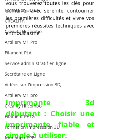
vous trouverez toutes les clés pour 
Formation 3D CPF
démarrer avec sérénité, contourner 
les premières difficultés et vivre vos 
CREALITY,
premières réussites techniques avec 
Creality Hi combo
enthousiasme.
Artillery M1 Pro
Filament PLA
Service administratif en ligne
Secrétaire en Ligne
Vidéos sur l'impression 3D,
Artillery M1 pro
Imprimante 3d 
Creality HI combo
débutant : Choisir une 
Filament PETG
imprimante fiable et 
Formation impresssion 3D
simple à utiliser.
formation CPF