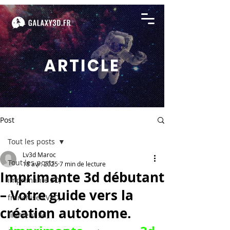
ARTICLE
Post
Tout les posts
Lv3d Maroc
Tout les posts
18 avr. 2025
7 min de lecture
Imprimante 3d débutant
imprimante 3D,
– Votre guide vers la
franchise LV3D,
création autonome.
filament 3d,