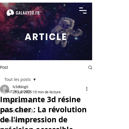
ARTICLE
Post
Tout les posts
lv3dblog0
Tout les posts
25 juil. 2025
10 min de lecture
Imprimante 3d résine
imprimante 3D,
pas cher : La révolution
franchise LV3D,
de l'impression de
filament 3d,