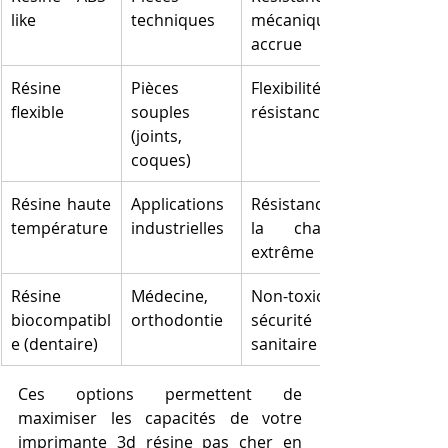
like
techniques
mécanique 
accrue
Résine 
Pièces 
Flexibilité et 
flexible
souples 
résistance
(joints, 
coques)
Résine haute 
Applications 
Résistance à 
température
industrielles
la chaleur 
extrême
Résine 
Médecine, 
Non-toxicité, 
biocompatibl
orthodontie
sécurité 
e (dentaire)
sanitaire
Ces options permettent de 
maximiser les capacités de votre 
imprimante 3d résine pas cher en 