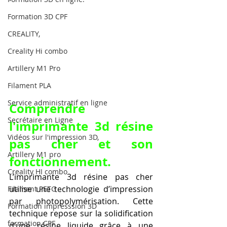
Formation 3D CPF
CREALITY,
Creality Hi combo
Artillery M1 Pro
Filament PLA
Service administratif en ligne
Comprendre 
Secrétaire en Ligne
l'imprimante 3d résine 
Vidéos sur l'impression 3D,
pas cher et son 
Artillery M1 pro
fonctionnement.
Creality HI combo
L’imprimante 3d résine pas cher 
utilise une technologie d’impression 
Filament PETG
par photopolymérisation. Cette 
Formation impresssion 3D
technique repose sur la solidification 
formation CPF
d’une résine liquide grâce à une 