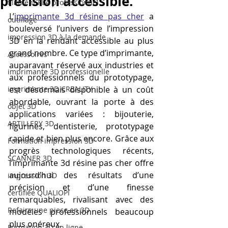
précision accessible.
filament PLA professionnel
L’
imprimante 3d résine pas cher
 a 
outillage
bouleversé l’univers de l’impression 
impression 3D à la demande
3D en la rendant accessible au plus 
grand nombre. Ce type d’imprimante, 
Accessoires
auparavant réservé aux industries et 
imprimante 3D professionelle
aux professionnels du prototypage, 
imprimante 3D CREALITY
est désormais disponible à un coût 
abordable, ouvrant la porte à des 
objet 3D
applications variées : bijouterie, 
ARTILLERY 3D
figurines, dentisterie, prototypage 
rapide et bien plus encore. Grâce aux 
Formation impression 3D
progrès technologiques récents, 
SCANNER 3D
l’imprimante 3d résine pas cher offre 
aujourd’hui des résultats d’une 
impression 3D
précision et d’une finesse 
certifiée QUALIOPI
remarquables, rivalisant avec des 
Refaire une piece en 3D
modèles professionnels beaucoup 
plus onéreux.
Formation 3D en ligne.