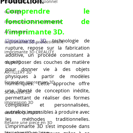
Production.
filament PLA professionnel
Comprendre le 
outillage
fonctionnement de 
impression 3D à la demande
l’imprimante 3D.
Accessoires
L’imprimante 3D
, technologie de 
imprimante 3D professionelle
rupture, repose sur la fabrication 
imprimante 3D CREALITY
additive, un procédé consistant à 
superposer des couches de matière 
objet 3D
pour donner vie à des objets 
ARTILLERY 3D
physiques à partir de modèles 
Formation impression 3D
numériques. Cette approche offre 
une liberté de conception inédite, 
SCANNER 3D
permettant de réaliser des formes 
impression 3D
complexes et personnalisées, 
autrefois impossibles à produire avec 
certifiée QUALIOPI
les méthodes traditionnelles. 
Refaire une piece en 3D
L’imprimante 3D s’est imposée dans 
Formation 3D en ligne.