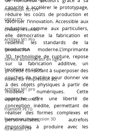
de nombreux secteurs grâce à sa 
capacité à accélérer le prototypage, 
Formation 3D CPF
réduire les coûts de production et 
CREALITY,
favoriser l’innovation. Accessible aux 
industries comme aux particuliers, 
Creality Hi combo
elle démocratise la fabrication et 
Artillery M1 Pro
redéfinit les standards de la 
production moderne.L’imprimante 
Filament PLA
3D, technologie de rupture, repose 
Service administratif en ligne
sur la fabrication additive, un 
Secrétaire en Ligne
procédé consistant à superposer des 
couches de matière pour donner vie 
Vidéos sur l'impression 3D,
à des objets physiques à partir de 
Artillery M1 pro
modèles numériques. Cette 
approche offre une liberté de 
Creality HI combo
conception inédite, permettant de 
Filament PETG
réaliser des formes complexes et 
Formation impresssion 3D
personnalisées, autrefois 
impossibles à produire avec les 
formation CPF