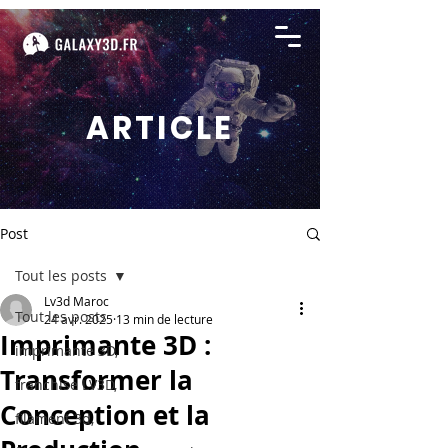
ARTICLE
Post
Tout les posts
Lv3d Maroc
Tout les posts
24 avr. 2025
13 min de lecture
Imprimante 3D :
imprimante 3D,
Transformer la
franchise LV3D,
Conception et la
filament 3d,