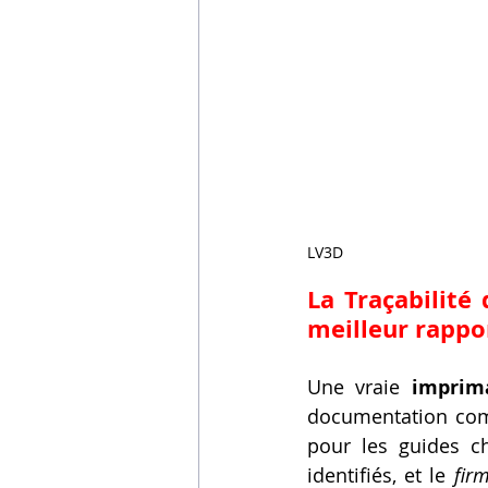
LV3D
La Traçabilité
meilleur rappor
Une vraie 
imprima
documentation comp
pour les guides c
identifiés, et le 
fir