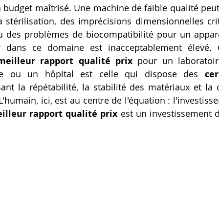
 budget maîtrisé. Une machine de faible qualité peut 
Artillery M1 pro
Creality HI combo
Filament PETG
a stérilisation, des imprécisions dimensionnelles cri
u des problèmes de biocompatibilité pour un apparei
ur dans ce domaine est inacceptablement élevé. C
formation CPF
eilleur rapport qualité prix
 pour un laboratoir
ie ou un hôpital est celle qui dispose des 
cer
sant la répétabilité, la stabilité des matériaux et la
lleur rapport qualité prix
 est un investissement d