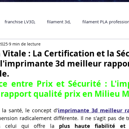
franchise LV3D,
filament 3d,
filament PLA professio
 2025
9 min de lecture
Accessoires
imprimante 3D professionelle
impriman
 Vitale : La Certification et la Sé
 l'imprimante 3d meilleur rappor
Formation impression 3D
SCANNER 3D
impression 
le.
ce entre Prix et Sécurité : L'
im
une piece en 3D
Formation 3D en ligne.
Formation 3D 
 rapport qualité prix
 en Milieu M
 la santé, le concept d'
imprimante 3d meilleur ra
 M1 Pro
Filament PLA
Service administratif en ligne
nsion radicalement différente. Il ne s'agit pas de tro
 celui qui offre la 
plus haute fiabilité et 