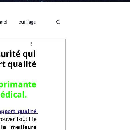
nnel
outillage
te 3D CREALITY
curité qui
t qualité
3D
primante 
CPF
CREALITY,
édical.
pport qualité 
Secrétaire en Ligne
uver l'outil le 
la meilleure 