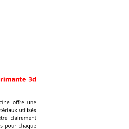
rimante 3d 
ine offre une 
riaux utilisés 
re clairement 
es pour chaque 