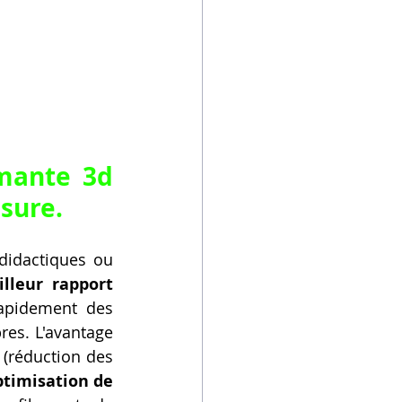
mante 3d 
sure.
didactiques ou 
leur rapport 
apidement des 
es. L'avantage 
 (réduction des 
timisation de 