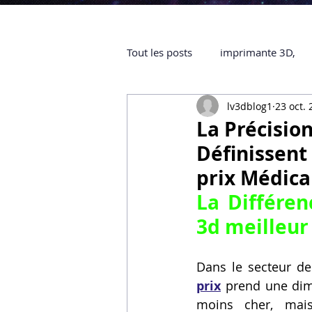
Tout les posts
imprimante 3D,
lv3dblog1
23 oct.
impression 3D à la demande
La Précision
Définissent
objet 3D
ARTILLERY 3D
prix Médica
La Différen
certifiée QUALIOPI
Refaire 
3d meilleur
Dans le secteur de
Creality Hi combo
Artillery
prix
 prend une dime
moins cher, mais