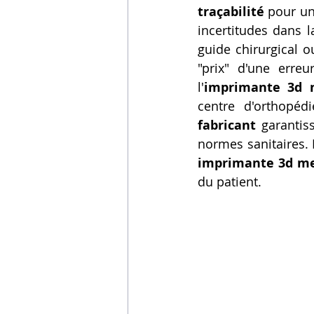
traçabilité
 pour un
Vidéos sur l'impression 3D,
incertitudes dans l
guide chirurgical o
"prix" d'une erre
Formation impresssion 3D
l'
imprimante 3d m
centre d'orthopéd
fabricant
 garantis
imprimante 3d mei
du patient.