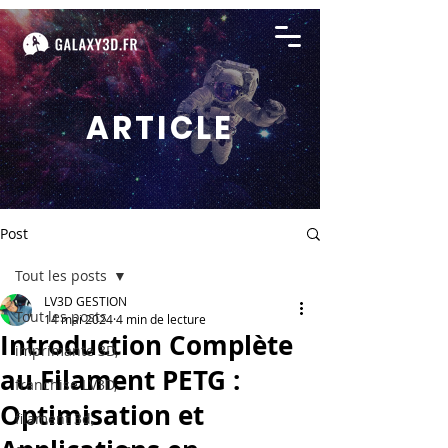
ARTICLE
Post
Tout les posts
LV3D GESTION
Tout les posts
14 mai 2024
4 min de lecture
Introduction Complète
imprimante 3D,
au Filament PETG :
franchise LV3D,
Optimisation et
filament 3d,