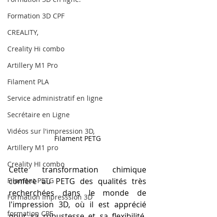
Formation 3D CPF
CREALITY,
Creality Hi combo
Artillery M1 Pro
Filament PLA
Service administratif en ligne
Secrétaire en Ligne
Vidéos sur l'impression 3D,
Filament PETG
Artillery M1 pro
Creality HI combo
Cette transformation chimique 
Filament PETG
confère au PETG des qualités très 
recherchées dans le monde de 
Formation impresssion 3D
l'impression 3D, où il est apprécié 
formation CPF
pour sa robustesse et sa flexibilité. 