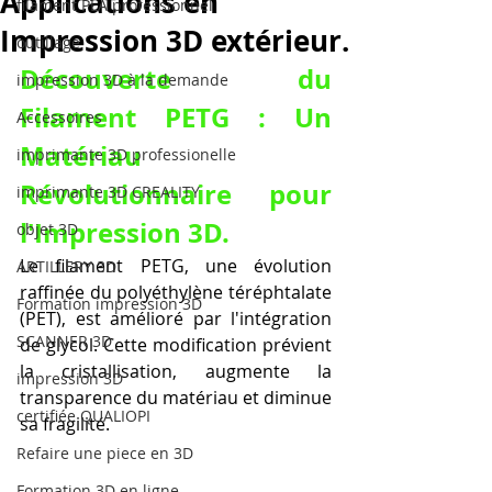
Applications en
filament PLA professionnel
Impression 3D extérieur.
outillage
Découverte du 
impression 3D à la demande
Filament PETG : Un 
Accessoires
Matériau 
imprimante 3D professionelle
Révolutionnaire pour 
imprimante 3D CREALITY
l'Impression 3D.
objet 3D
Le filament PETG, une évolution 
ARTILLERY 3D
raffinée du polyéthylène téréphtalate 
Formation impression 3D
(PET), est amélioré par l'intégration 
SCANNER 3D
de glycol. Cette modification prévient 
la cristallisation, augmente la 
impression 3D
transparence du matériau et diminue 
certifiée QUALIOPI
sa fragilité. 
Refaire une piece en 3D
Formation 3D en ligne.