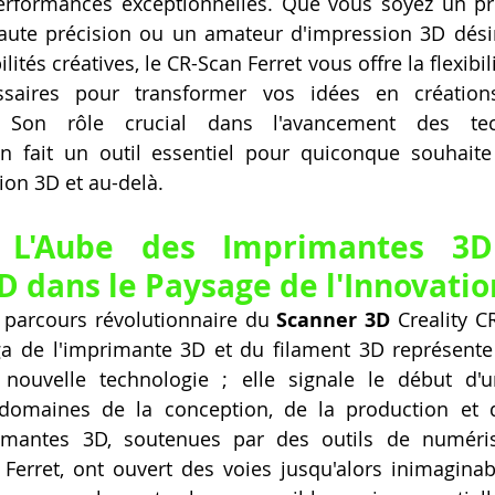
 performances exceptionnelles. Que vous soyez un pr
haute précision ou un amateur d'impression 3D désir
ités créatives, le CR-Scan Ferret vous offre la flexibilit
ssaires pour transformer vos idées en créations
. Son rôle crucial dans l'avancement des tec
 fait un outil essentiel pour quiconque souhaite 
ion 3D et au-delà.
: L'Aube des Imprimantes 3D
D dans le Paysage de l'Innovatio
 parcours révolutionnaire du 
Scanner 3D
 Creality CR
aga de l'imprimante 3D et du filament 3D représente
 nouvelle technologie ; elle signale le début d'
domaines de la conception, de la production et de
rimantes 3D, soutenues par des outils de numéris
erret, ont ouvert des voies jusqu'alors inimaginabl