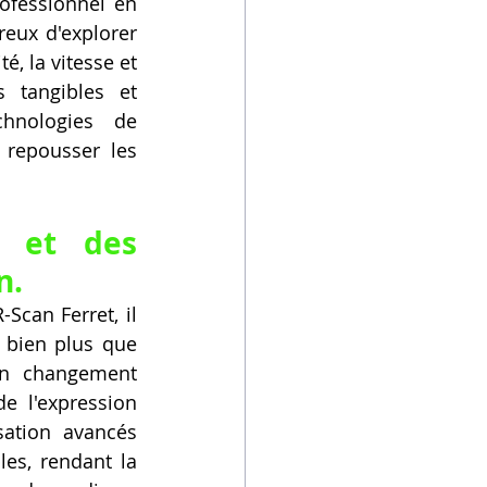
ofessionnel en 
eux d'explorer 
é, la vitesse et 
 tangibles et 
hnologies de 
repousser les 
 et des 
n.
-Scan Ferret, il 
 bien plus que 
un changement 
 l'expression 
ation avancés 
es, rendant la 