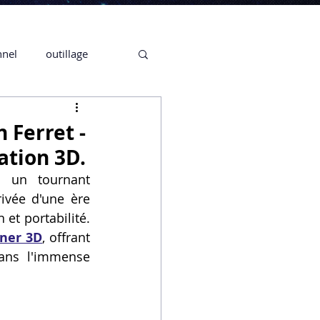
nnel
outillage
te 3D CREALITY
 Ferret -
ation 3D.
3D
 un tournant 
ivée d'une ère 
et portabilité. 
CPF
CREALITY,
ner 3D
, offrant 
ans l'immense 
Secrétaire en Ligne