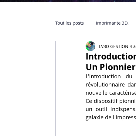
Tout les posts
imprimante 3D,
LV3D GESTION
4 a
impression 3D à la demande
Introduction
Un Pionnier
objet 3D
ARTILLERY 3D
L'introduction du
révolutionnaire dan
nouvelle caractéris
certifiée QUALIOPI
Refaire 
Ce dispositif pionni
un outil indispen
galaxie de l'impres
Creality Hi combo
Artillery