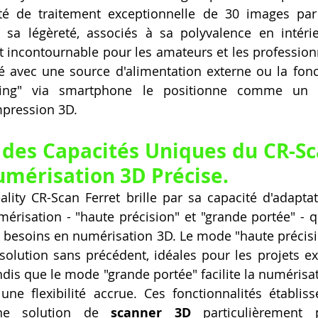
ité de traitement exceptionnelle de 30 images par
 sa légèreté, associés à sa polyvalence en intér
nt incontournable pour les amateurs et les professio
é avec une source d'alimentation externe ou la fonc
ging" via smartphone le positionne comme un p
mpression 3D.
 des Capacités Uniques du CR-Sca
mérisation 3D Précise.
ality CR-Scan Ferret brille par sa capacité d'adaptat
risation - "haute précision" et "grande portée" - q
e besoins en numérisation 3D. Le mode "haute précisi
solution sans précédent, idéales pour les projets ex
ndis que le mode "grande portée" facilite la numérisat
une flexibilité accrue. Ces fonctionnalités établiss
ne solution de 
scanner 3D
 particulièrement p