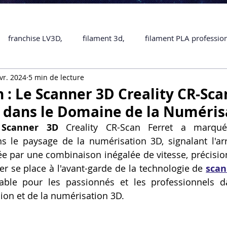
franchise LV3D,
filament 3d,
filament PLA professio
vr. 2024
5 min de lecture
Accessoires
imprimante 3D professionelle
impriman
 : Le Scanner 3D Creality CR-Scan
 dans le Domaine de la Numéris
Formation impression 3D
SCANNER 3D
impression 
 
Scanner 3D
 Creality CR-Scan Ferret a marqué
s le paysage de la numérisation 3D, signalant l'arr
ée par une combinaison inégalée de vitesse, précision 
une piece en 3D
Formation 3D en ligne.
Formation 3D 
er se place à l'avant-garde de la technologie de 
scan
sable pour les passionnés et les professionnels d
sion et de la numérisation 3D.
 M1 Pro
Filament PLA
Service administratif en ligne