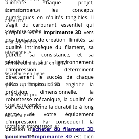
alimente chaque projet, 
transformant les concepts 
Formation 3D CPF
numériques en réalités tangibles. Il 
CREALITY,
s'agit du carburant essentiel qui 
Creality Hi combo
propulse votre 
imprimante 3D
 vers 
des horizons de création illimités. La 
Artillery M1 Pro
qualité intrinsèque du filament, sa 
Filament PLA
pureté, sa consistance, et sa 
réactivité à l'environnement 
Service administratif en ligne
d'impression déterminent 
Secrétaire en Ligne
directement le succès de chaque 
Vidéos sur l'impression 3D,
pièce produite. Cela englobe la 
précision dimensionnelle, la 
Artillery M1 pro
robustesse mécanique, la qualité de 
Creality HI combo
surface, et même la durabilité à long 
terme de votre équipement 
Filament PETG
d'impression. Par conséquent, la 
Formation impresssion 3D
décision d'
acheter du filament 3D 
pour mon imprimante 3D
 est bien 
formation CPF