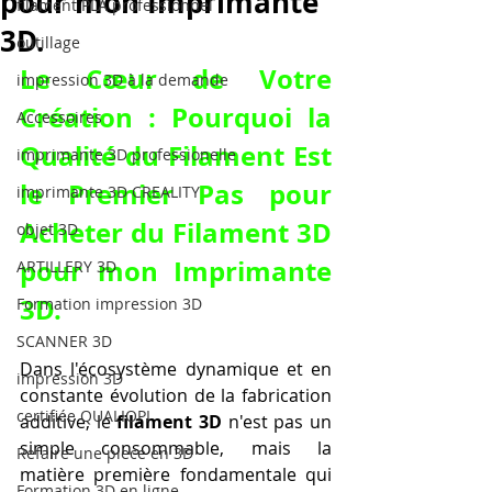
pour mon Imprimante
filament PLA professionnel
3D.
outillage
Le Cœur de Votre 
impression 3D à la demande
Création : Pourquoi la 
Accessoires
Qualité du Filament Est 
imprimante 3D professionelle
le Premier Pas pour 
imprimante 3D CREALITY
Acheter du Filament 3D 
objet 3D
pour mon Imprimante 
ARTILLERY 3D
3D
.
Formation impression 3D
SCANNER 3D
Dans l'écosystème dynamique et en 
impression 3D
constante évolution de la fabrication 
certifiée QUALIOPI
additive, le 
filament 3D
 n'est pas un 
simple consommable, mais la 
Refaire une piece en 3D
matière première fondamentale qui 
Formation 3D en ligne.