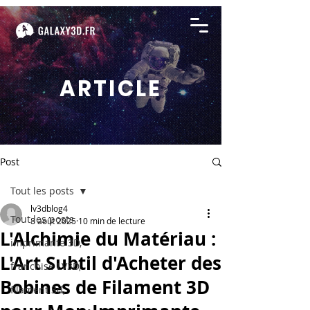
ARTICLE
Post
Tout les posts
lv3dblog4
Tout les posts
8 août 2025
10 min de lecture
L'Alchimie du Matériau :
imprimante 3D,
L'Art Subtil d'Acheter des
franchise LV3D,
Bobines de Filament 3D
filament 3d,