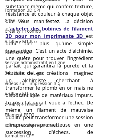
substance même qui confère texture, 
Formation 3D CPF
résistance et couleur à chaque objet 
CREALITY,
que vous manifestez. La décision 
d'
acheter des bobines de filament 
Creality Hi combo
3D pour mon imprimante 3D
est 
Artillery M1 Pro
donc bien plus qu'une simple 
transaction. C'est un acte d'alchimie, 
Filament PLA
une quête pour trouver l'ingrédient 
Service administratif en ligne
parfait qui garantira la pureté et la 
réussite de vos créations. Imaginez 
Secrétaire en Ligne
un alchimiste cherchant à 
Vidéos sur l'impression 3D,
transformer le plomb en or mais ne 
Artillery M1 pro
disposant que de matériaux impurs. 
Le résultat serait voué à l'échec. De 
Creality HI combo
même, un filament de mauvaise 
Filament PETG
qualité peut transformer une session 
d'impression prometteuse en une 
Formation impresssion 3D
succession d'échecs, de 
formation CPF