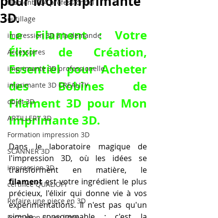
pour Mon Imprimante
filament PLA professionnel
3D.
outillage
Le Filament : Votre 
impression 3D à la demande
Élixir de Création, 
Accessoires
Essentiel pour 
Acheter 
imprimante 3D professionelle
des Bobines de 
imprimante 3D CREALITY
Filament 3D pour Mon 
objet 3D
Imprimante 3D
.
ARTILLERY 3D
Formation impression 3D
Dans le laboratoire magique de 
SCANNER 3D
l'impression 3D, où les idées se 
impression 3D
transforment en matière, le 
filament
 est votre ingrédient le plus 
certifiée QUALIOPI
précieux, l'élixir qui donne vie à vos 
Refaire une piece en 3D
expérimentations. Il n'est pas qu'un 
simple consommable ; c'est la 
Formation 3D en ligne.