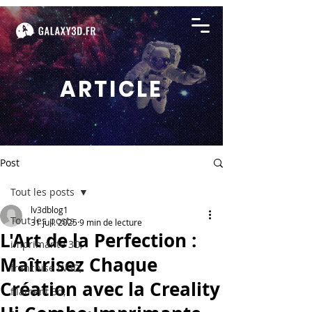
ARTICLE
Post
Tout les posts
lv3dblog1
Tout les posts
31 juil. 2025
9 min de lecture
L'Art de la Perfection :
imprimante 3D,
Maîtrisez Chaque
franchise LV3D,
Création avec la Creality
filament 3d,