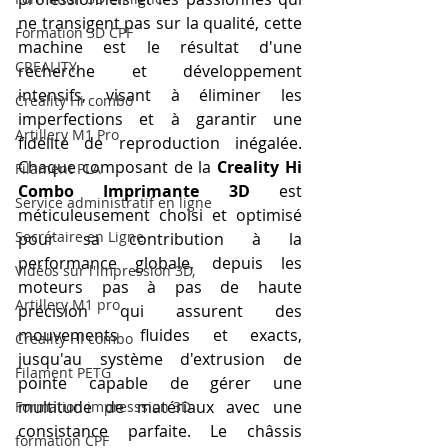
ne transigent pas sur la qualité, cette 
Formation 3D CPF
machine est le résultat d'une 
CREALITY,
recherche et développement 
intensifs, visant à éliminer les 
Creality Hi combo
imperfections et à garantir une 
Artillery M1 Pro
fidélité de reproduction inégalée. 
Chaque composant de la 
Creality Hi 
Filament PLA
Combo Imprimante 3D
 est 
Service administratif en ligne
méticuleusement choisi et optimisé 
Secrétaire en Ligne
pour sa contribution à la 
performance globale, depuis les 
Vidéos sur l'impression 3D,
moteurs pas à pas de haute 
Artillery M1 pro
précision qui assurent des 
mouvements fluides et exacts, 
Creality HI combo
jusqu'au système d'extrusion de 
Filament PETG
pointe capable de gérer une 
multitude de matériaux avec une 
Formation impresssion 3D
consistance parfaite. Le châssis 
formation CPF