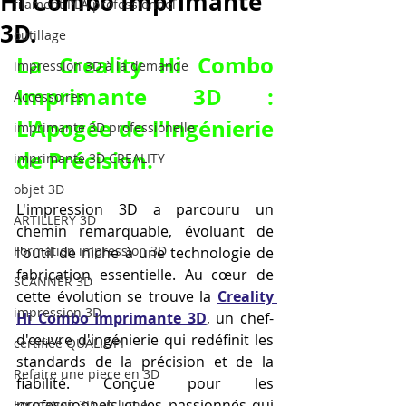
Hi Combo Imprimante
filament PLA professionnel
3D.
outillage
La Creality Hi Combo 
impression 3D à la demande
Imprimante 3D : 
Accessoires
L'Apogée de l'Ingénierie 
imprimante 3D professionelle
de Précision.
imprimante 3D CREALITY
objet 3D
L'impression 3D a parcouru un 
ARTILLERY 3D
chemin remarquable, évoluant de 
Formation impression 3D
l'outil de niche à une technologie de 
fabrication essentielle. Au cœur de 
SCANNER 3D
cette évolution se trouve la 
Creality 
impression 3D
Hi Combo Imprimante 3D
, un chef-
d'œuvre d'ingénierie qui redéfinit les 
certifiée QUALIOPI
standards de la précision et de la 
Refaire une piece en 3D
fiabilité. Conçue pour les 
professionnels et les passionnés qui 
Formation 3D en ligne.