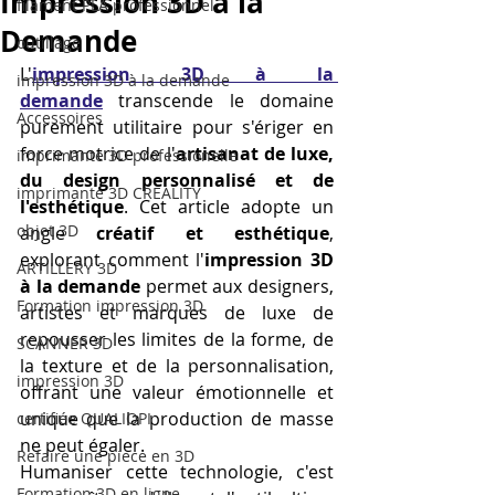
Impression 3D à la
filament PLA professionnel
Demande
outillage
L'
impression 3D à la 
impression 3D à la demande
demande
 transcende le domaine 
Accessoires
purement utilitaire pour s'ériger en 
force motrice de l'
artisanat de luxe, 
imprimante 3D professionelle
du design personnalisé et de 
imprimante 3D CREALITY
l'esthétique
. Cet article adopte un 
objet 3D
angle 
créatif et esthétique
, 
explorant comment l'
impression 3D 
ARTILLERY 3D
à la demande
 permet aux designers, 
Formation impression 3D
artistes et marques de luxe de 
repousser les limites de la forme, de 
SCANNER 3D
la texture et de la personnalisation, 
impression 3D
offrant une valeur émotionnelle et 
unique que la production de masse 
certifiée QUALIOPI
ne peut égaler.
Refaire une piece en 3D
Humaniser cette technologie, c'est 
Formation 3D en ligne.