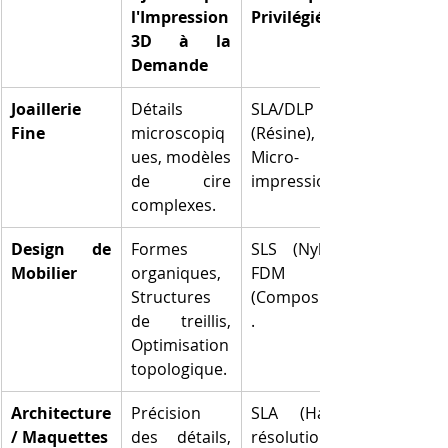
l'Impression 
Privilégié
3D à la 
Demande
Joaillerie 
Détails 
SLA/DLP 
Fine
microscopiq
(Résine), 
ues, modèles 
Micro-
de cire 
impression.
complexes.
Design de 
Formes 
SLS (Nylon), 
Mobilier
organiques, 
FDM 
Structures 
(Composites)
de treillis, 
.
Optimisation 
topologique.
Architecture 
Précision 
SLA (Haute 
/ Maquettes
des détails, 
résolution).