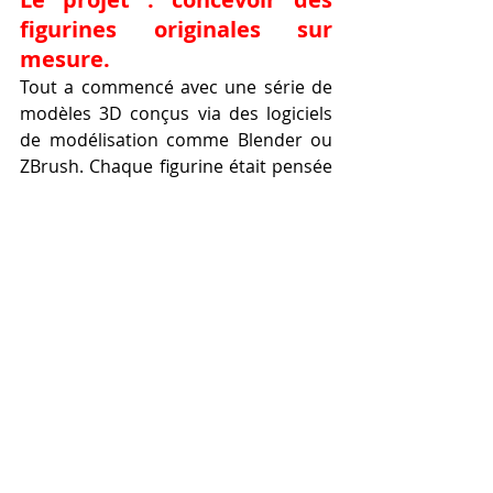
figurines originales sur 
mesure.
Tout a commencé avec une série de 
modèles 3D conçus via des logiciels 
de modélisation comme Blender ou 
ZBrush. Chaque figurine était pensée 
dans les moindres détails : poses 
dynamiques, accessoires, socles 
personnalisés. Le créateur souhaitait 
donner une seconde vie à ses 
personnages, au-delà de l’écran.
L’
impression 3D à la demande
 lui a 
permis d’imprimer des prototypes 
test, de corriger des défauts de 
forme, puis de lancer une micro-série 
de figurines finales. Il n’a eu besoin ni 
d’acheter une 
imprimante 3D
, ni de 
maîtriser tous les paramètres 