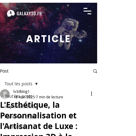
ARTICLE
Post
Tout les posts
lv3dblog1
Tout les posts
18 nov. 2025
7 min de lecture
L'Esthétique, la
imprimante 3D,
Personnalisation et
franchise LV3D,
l'Artisanat de Luxe :
filament 3d,