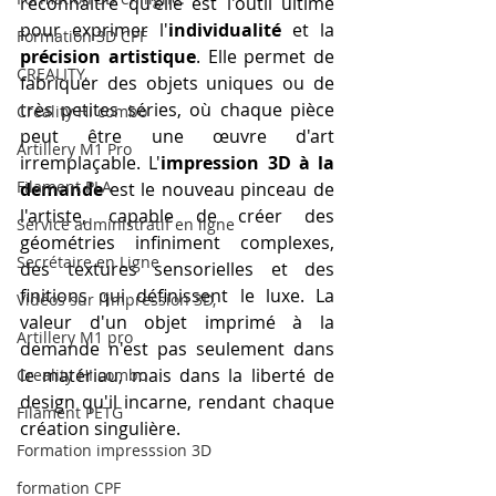
reconnaître qu'elle est l'outil ultime 
pour exprimer l'
individualité
 et la 
Formation 3D CPF
précision artistique
. Elle permet de 
CREALITY,
fabriquer des objets uniques ou de 
très petites séries, où chaque pièce 
Creality Hi combo
peut être une œuvre d'art 
Artillery M1 Pro
irremplaçable. L'
impression 3D à la 
Filament PLA
demande
 est le nouveau pinceau de 
l'artiste, capable de créer des 
Service administratif en ligne
géométries infiniment complexes, 
Secrétaire en Ligne
des textures sensorielles et des 
finitions qui définissent le luxe. La 
Vidéos sur l'impression 3D,
valeur d'un objet imprimé à la 
Artillery M1 pro
demande n'est pas seulement dans 
le matériau, mais dans la liberté de 
Creality HI combo
design qu'il incarne, rendant chaque 
Filament PETG
création singulière.
Formation impresssion 3D
formation CPF