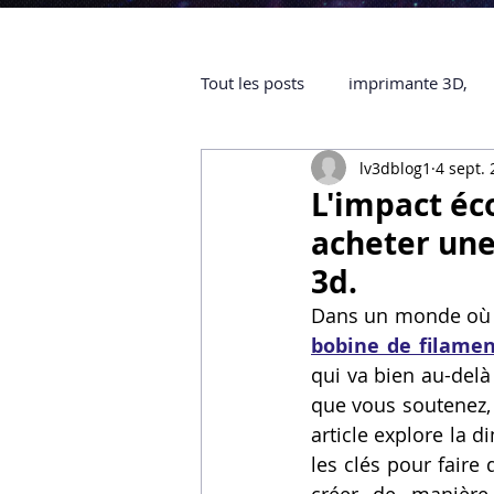
Tout les posts
imprimante 3D,
lv3dblog1
4 sept.
impression 3D à la demande
L'impact éco
acheter une
objet 3D
ARTILLERY 3D
3d.
Dans un monde où la
bobine de filame
certifiée QUALIOPI
Refaire 
qui va bien au-del
que vous soutenez, 
article explore la 
Creality Hi combo
Artillery
les clés pour faire