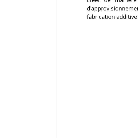
créer de manière 
d'approvisionneme
Vidéos sur l'impression 3D,
fabrication additiv
Formation impresssion 3D