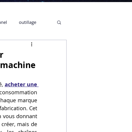
nnel
outillage
te 3D CREALITY
r
a machine
3D
, 
acheter une 
 consommation 
CPF
CREALITY,
 chaque marque 
brication. Cet 
n vous donnant 
Secrétaire en Ligne
 créer, mais de 