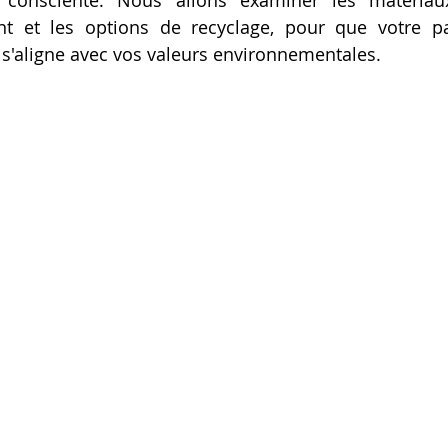
consciente. Nous allons examiner les matériaux
nt et les options de recyclage, pour que votre pa
Artillery M1 pro
Creality HI combo
Filament PETG
e s'aligne avec vos valeurs environnementales.
formation CPF