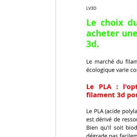
LV3D
Le choix du
acheter une
3d.
Le marché du filam
écologique varie c
Le PLA : l'op
filament 3d po
Le PLA (acide polyla
est dérivé de ress
Bien qu'il soit bio
dégrade pas facile