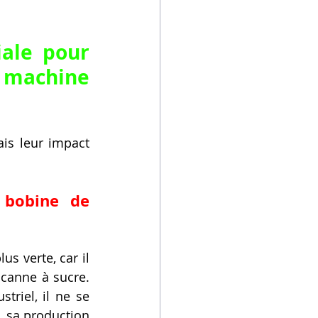
ale pour 
 machine 
s leur impact 
 bobine de 
s verte, car il 
canne à sucre. 
riel, il ne se 
sa production 