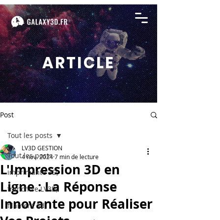
ARTICLE
Post
Tout les posts
LV3D GESTION
Tout les posts
4 nov. 2024
7 min de lecture
L'Impression 3D en
imprimante 3D,
Ligne : La Réponse
franchise LV3D,
Innovante pour Réaliser
filament 3d,