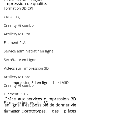
impression de qualité. 
Formation 3D CPF
CREALITY,
Creality Hi combo
Artillery M1 Pro
Filament PLA
Service administratif en ligne
Secrétaire en Ligne
Vidéos sur l'impression 3D,
Artillery M1 pro
Impression 3d en ligne chez LV3D.
Creality HI combo
Filament PETG
Grâce aux services d'impression 3D 
Formation impresssion 3D
en ligne, il est possible de donner vie 
à des prototypes, des pièces 
formation CPF