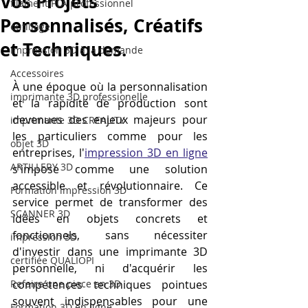
Vos Projets
filament PLA professionnel
Personnalisés, Créatifs
outillage
et Techniques.
impression 3D à la demande
Accessoires
À une époque où la personnalisation 
imprimante 3D professionelle
et la rapidité de production sont 
devenues des enjeux majeurs pour 
imprimante 3D CREALITY
les particuliers comme pour les 
objet 3D
entreprises, l'
impression 3D en ligne
ARTILLERY 3D
s'impose comme une solution 
accessible et révolutionnaire. Ce 
Formation impression 3D
service permet de transformer des 
SCANNER 3D
idées en objets concrets et 
fonctionnels, sans nécessiter 
impression 3D
d'investir dans une imprimante 3D 
certifiée QUALIOPI
personnelle, ni d'acquérir les 
Refaire une piece en 3D
compétences techniques pointues 
souvent indispensables pour une 
Formation 3D en ligne.