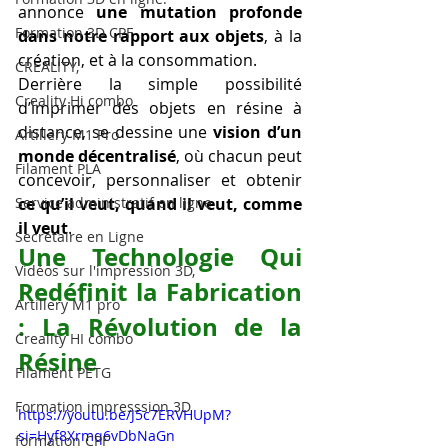
annonce 
une mutation profonde 
Formation 3D CPF
dans notre rapport aux objets
, à la 
création, et à la consommation.
CREALITY,
Derrière la simple possibilité 
Creality Hi combo
d’imprimer des objets en résine à 
distance, se dessine une 
vision d’un 
Artillery M1 Pro
monde décentralisé
, où chacun peut 
Filament PLA
concevoir, personnaliser et obtenir 
Service administratif en ligne
ce qu’il veut, quand il veut, comme 
il veut
.
Secrétaire en Ligne
Une Technologie Qui 
Vidéos sur l'impression 3D,
Redéfinit la Fabrication 
Artillery M1 pro
: La Révolution de la 
Creality HI combo
Résine
Filament PETG
Formation impresssion 3D
https://youtu.be/J5c7ERVHUpM?
si=Hyf8Xrmq6vDbNaGn
formation CPF