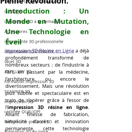
Pleine Révolution.
filament PLA professionnel
Introduction : Un 
outillage
Monde en Mutation, 
impression 3D à la demande
Une Technologie en 
Accessoires
Éveil
imprimante 3D professionelle
Impression 3D Résine en Ligne
 a déjà 
imprimante 3D CREALITY
profondément transformé de 
objet 3D
nombreux secteurs : de l’industrie à 
ARTILLERY 3D
l’art, en passant par la médecine, 
l’architecture, ou encore le 
Formation impression 3D
divertissement. Mais une révolution 
SCANNER 3D
plus subtile et spectaculaire est en 
train de s’opérer grâce à l’essor de 
impression 3D
l’
impression 3D résine en ligne
. 
certifiée QUALIOPI
Alliant finesse de fabrication, 
simplicité d’accès et innovation 
Refaire une piece en 3D
permanente, cette technologie 
Formation 3D en ligne.