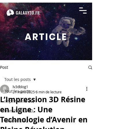
ARTICLE
Post
Tout les posts
lv3dblog1
Tout les posts
21 mars 2025
6 min de lecture
L’Impression 3D Résine
imprimante 3D,
en Ligne : Une
franchise LV3D,
Technologie d’Avenir en
filament 3d,