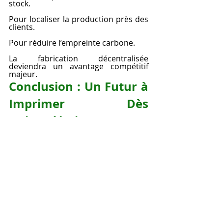
stock.
Pour localiser la production près des 
clients.
Pour réduire l’empreinte carbone.
La fabrication décentralisée 
deviendra un avantage compétitif 
majeur.
Conclusion : Un Futur à 
Imprimer Dès 
Aujourd’hui
L’
impression 3D résine en ligne
 n’est 
pas une tendance passagère. Elle 
s’impose comme une 
révolution 
discrète et puissante
, qui 
transforme notre manière de 
concevoir, d’acheter, de produire, et 
même de rêver. En rendant la 
fabrication 
accessible, 