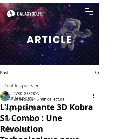
ARTICLE
Post
Tout les posts
LV3D GESTION
Tout les posts
26 déc. 2024
6 min de lecture
L'Imprimante 3D Kobra
imprimante 3D,
S1 Combo : Une
franchise LV3D,
Révolution
filament 3d,