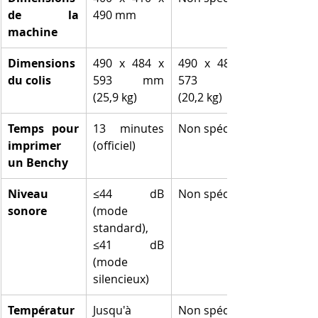
de la 
490 mm
machine
Dimensions 
490 x 484 x 
490 x 484 x 
du colis
593 mm 
573 mm 
(25,9 kg)
(20,2 kg)
Temps pour 
13 minutes 
Non spécifié
imprimer 
(officiel)
un Benchy
Niveau 
≤44 dB 
Non spécifié
sonore
(mode 
standard), 
≤41 dB 
(mode 
silencieux)
Températur
Jusqu'à 
Non spécifié