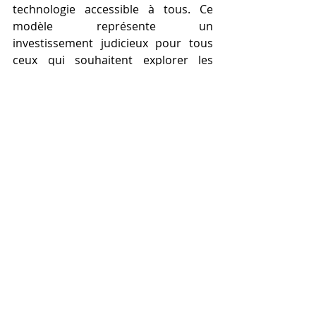
technologie accessible à tous. Ce 
modèle représente un 
investissement judicieux pour tous 
ceux qui souhaitent explorer les 
possibilités infinies de l' 
impression 
3D
 , tout en bénéficiant de la qualité 
et de l'innovation pour lesquelles 
Anycubic est reconnu.
Épilogue : Anycubic 
Kobra S1 Combo – Une 
Révolution Accessible 
dans l'Impression 3D.
L'impression 3D a transformé notre 
façon de concevoir et de matérialiser 
nos idées, et l' 
Anycubic Kobra S1 
Combo
 s'impose comme l'une des 