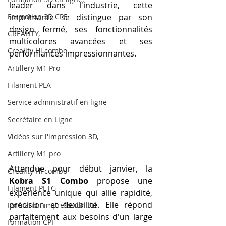
leader dans l'industrie, cette 
Formation 3D CPF
imprimante se distingue par son 
design fermé, ses fonctionnalités 
CREALITY,
multicolores avancées et ses 
Creality Hi combo
performances impressionnantes.
Artillery M1 Pro
Filament PLA
Service administratif en ligne
Secrétaire en Ligne
Vidéos sur l'impression 3D,
Artillery M1 pro
Attendue pour début janvier, la 
Creality HI combo
Kobra S1 Combo
 propose une 
Filament PETG
expérience unique qui allie rapidité, 
précision et flexibilité. Elle répond 
Formation impresssion 3D
parfaitement aux besoins d'un large 
formation CPF