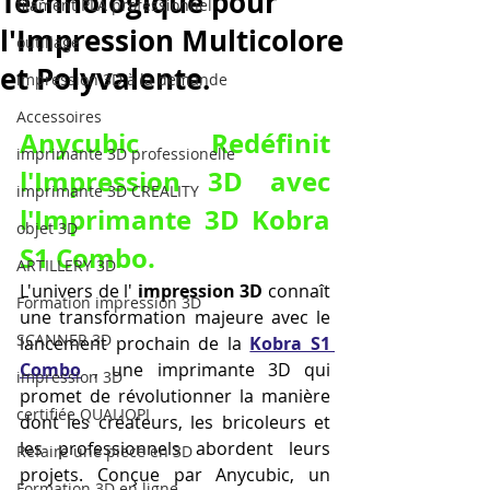
Technologique pour
filament PLA professionnel
l'Impression Multicolore
outillage
et Polyvalente.
impression 3D à la demande
Accessoires
Anycubic Redéfinit 
imprimante 3D professionelle
l'Impression 3D avec 
imprimante 3D CREALITY
l'Imprimante 3D Kobra 
objet 3D
S1 Combo.
ARTILLERY 3D
L'univers de l' 
impression 3D
 connaît 
Formation impression 3D
une transformation majeure avec le 
SCANNER 3D
lancement prochain de la 
Kobra S1 
Combo
 , une imprimante 3D qui 
impression 3D
promet de révolutionner la manière 
certifiée QUALIOPI
dont les créateurs, les bricoleurs et 
les professionnels abordent leurs 
Refaire une piece en 3D
projets. Conçue par Anycubic, un 
Formation 3D en ligne.