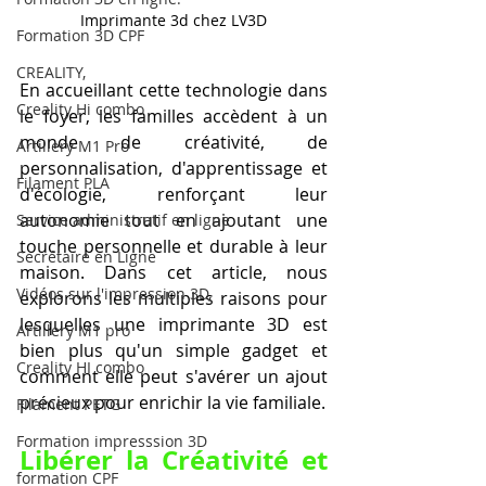
Imprimante 3d chez LV3D
Formation 3D CPF
CREALITY,
En accueillant cette technologie dans 
Creality Hi combo
le foyer, les familles accèdent à un 
monde de créativité, de 
Artillery M1 Pro
personnalisation, d'apprentissage et 
Filament PLA
d'écologie, renforçant leur 
autonomie tout en ajoutant une 
Service administratif en ligne
touche personnelle et durable à leur 
Secrétaire en Ligne
maison. Dans cet article, nous 
Vidéos sur l'impression 3D,
explorons les multiples raisons pour 
lesquelles une imprimante 3D est 
Artillery M1 pro
bien plus qu'un simple gadget et 
Creality HI combo
comment elle peut s'avérer un ajout 
précieux pour enrichir la vie familiale.
Filament PETG
Formation impresssion 3D
Libérer la Créativité et 
formation CPF