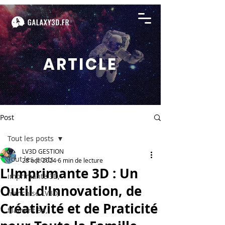
ARTICLE
Post
Tout les posts
LV3D GESTION
Tout les posts
28 oct. 2024
6 min de lecture
L'Imprimante 3D : Un
imprimante 3D,
Outil d'Innovation, de
franchise LV3D,
Créativité et de Praticité
filament 3d,