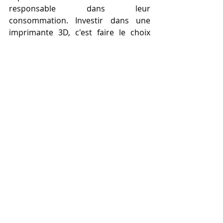
responsable dans leur 
consommation. Investir dans une 
imprimante 3D, c'est faire le choix 
d'un avenir où la créativité, l'efficacité 
et la durabilité sont au cœur de la vie 
familiale, transformant chaque foyer 
en un véritable atelier d'innovation et 
de découverte.
Épilogue : Pourquoi 
Acheter une 
Imprimante 3D pour le 
Foyer Familial ?
Pourquoi acheter une imprimante 
3D pour le foyer familial ?
 Ce choix 
va bien au-delà de l'acquisition d'un 
simple gadget technologique. Une 