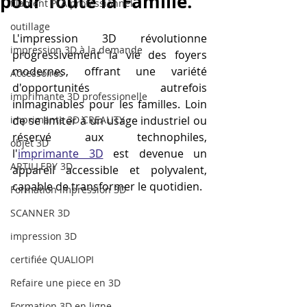
pour Toute la Famille.
filament PLA professionnel
outillage
L'impression 3D révolutionne 
impression 3D à la demande
progressivement la vie des foyers 
modernes, offrant une variété 
Accessoires
d'opportunités autrefois 
imprimante 3D professionelle
inimaginables pour les familles. Loin 
imprimante 3D CREALITY
de se limiter à un usage industriel ou 
réservé aux technophiles, 
objet 3D
l'
imprimante 3D
 est devenue un 
ARTILLERY 3D
appareil accessible et polyvalent, 
capable de transformer le quotidien. 
Formation impression 3D
SCANNER 3D
impression 3D
certifiée QUALIOPI
Refaire une piece en 3D
Formation 3D en ligne.