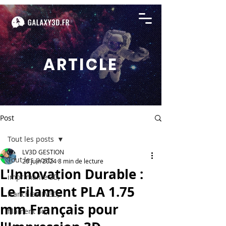
ARTICLE
Post
Tout les posts
LV3D GESTION
Tout les posts
20 juin 2024
8 min de lecture
L'Innovation Durable :
imprimante 3D,
Le Filament PLA 1.75
franchise LV3D,
mm Français pour
filament 3d,