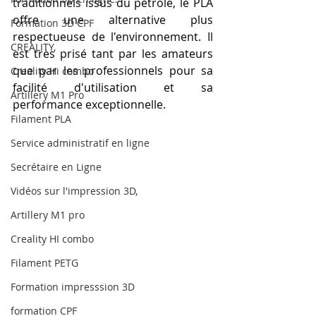
traditionnels issus du pétrole, le PLA 
offre une alternative plus 
Formation 3D CPF
respectueuse de l'environnement. Il 
CREALITY,
est très prisé tant par les amateurs 
que par les professionnels pour sa 
Creality Hi combo
facilité d'utilisation et sa 
Artillery M1 Pro
performance exceptionnelle. 
Filament PLA
Service administratif en ligne
Secrétaire en Ligne
Vidéos sur l'impression 3D,
Artillery M1 pro
Creality HI combo
Filament PETG
Formation impresssion 3D
formation CPF