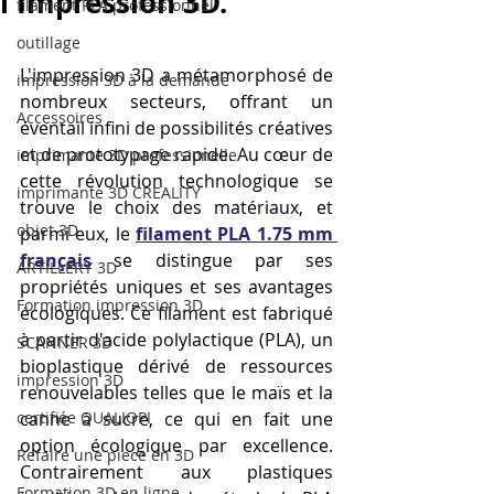
l'Impression 3D.
filament PLA professionnel
outillage
L'impression 3D a métamorphosé de 
impression 3D à la demande
nombreux secteurs, offrant un 
Accessoires
éventail infini de possibilités créatives 
et de prototypage rapide. Au cœur de 
imprimante 3D professionelle
cette révolution technologique se 
imprimante 3D CREALITY
trouve le choix des matériaux, et 
objet 3D
parmi eux, le 
filament PLA 1.75 mm 
français
 se distingue par ses 
ARTILLERY 3D
propriétés uniques et ses avantages 
Formation impression 3D
écologiques. Ce filament est fabriqué 
à partir d'acide polylactique (PLA), un 
SCANNER 3D
bioplastique dérivé de ressources 
impression 3D
renouvelables telles que le maïs et la 
certifiée QUALIOPI
canne à sucre, ce qui en fait une 
option écologique par excellence. 
Refaire une piece en 3D
Contrairement aux plastiques 
Formation 3D en ligne.