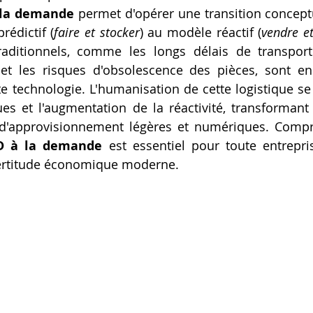
 la demande
 permet d'opérer une transition conceptu
Artillery M1 pro
Creality HI combo
Filament PETG
édictif (
faire et stocker
) au modèle réactif (
vendre et
traditionnels, comme les longs délais de transport
et les risques d'obsolescence des pièces, sont en 
formation CPF
e technologie. L'humanisation de cette logistique se 
es et l'augmentation de la réactivité, transformant
d'approvisionnement légères et numériques. Compre
D à la demande
 est essentiel pour toute entrepri
certitude économique moderne.