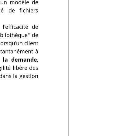
nécessaires. On passe ainsi d'un modèle de production de masse à un modèle de 
é de fichiers 
'efficacité de 
bliothèque" de 
rsqu'un client 
stantanément à 
à la demande
, 
lité libère des 
ans la gestion 