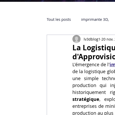
Tout les posts
imprimante 3D,
lv3dblog1
20 nov.
impression 3D à la demande
La Logistiqu
d'Approvisi
objet 3D
ARTILLERY 3D
L'émergence de l'
im
de la logistique glo
une simple techno
certifiée QUALIOPI
Refaire 
production qui in
historiquement r
stratégique
, expl
Creality Hi combo
Artillery
entreprises de mini
production au plus