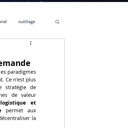
nnel
outillage
te 3D CREALITY
 Demande
3D
 les paradigmes 
. Ce n'est plus 
 stratégie de 
CPF
CREALITY,
nes de valeur 
ogistique et 
e
 permet aux 
Secrétaire en Ligne
décentraliser la 