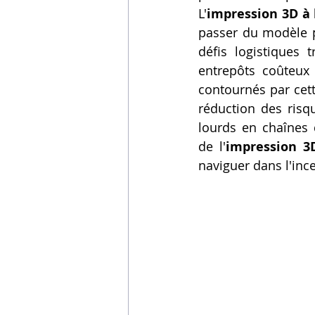
L'
impression 3D à
Vidéos sur l'impression 3D,
passer du modèle pr
défis logistiques 
entrepôts coûteux 
Formation impresssion 3D
contournés par cett
réduction des risqu
lourds en chaînes 
de l'
impression 3
naviguer dans l'in