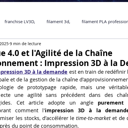
franchise LV3D,
filament 3d,
filament PLA professio
 2025
9 min de lecture
Accessoires
imprimante 3D professionelle
impriman
e 4.0 et l'Agilité de la Chaîne
onnement : Impression 3D à la
Formation impression 3D
SCANNER 3D
impression 
pression 3D à la demande
 est en train de redéfinir
bale et de la gestion de la chaîne d'approvisionnement
logie de prototypage rapide, mais une véritable
une piece en 3D
Formation 3D en ligne.
Formation 3D 
jecte une agilité sans précédent dans des chaî
igides. Cet article adopte un angle 
purement l
orant comment l'
impression 3D à la demand
 M1 Pro
Filament PLA
Service administratif en ligne
miser les stocks, d'accélérer le 
time-to-market
 et de 
 près du point de consommation.