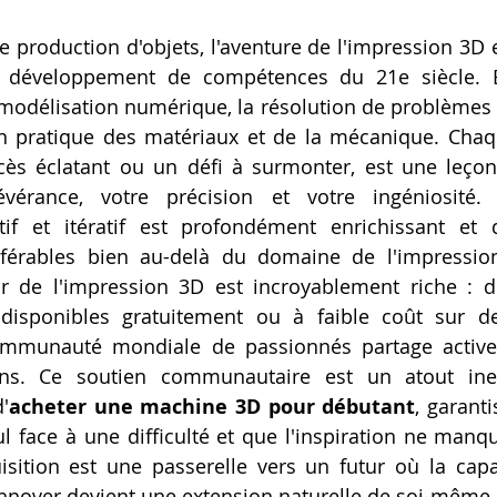
e production d'objets, l'aventure de l'impression 3D e
e développement de compétences du 21e siècle. El
 modélisation numérique, la résolution de problèmes pa
 pratique des matériaux et de la mécanique. Chaqu
ccès éclatant ou un défi à surmonter, est une leçon
évérance, votre précision et votre ingéniosité.
tif et itératif est profondément enrichissant et 
férables bien au-delà du domaine de l'impression
r de l'impression 3D est incroyablement riche : de
isponibles gratuitement ou à faible coût sur de
ommunauté mondiale de passionnés partage activem
ons. Ce soutien communautaire est un atout ine
'
acheter une machine 3D pour débutant
, garant
l face à une difficulté et que l'inspiration ne manqu
sition est une passerelle vers un futur où la capac
innover devient une extension naturelle de soi-même.