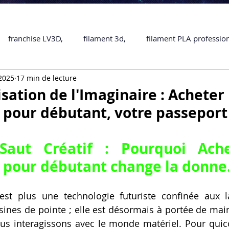
franchise LV3D,
filament 3d,
filament PLA professio
 2025
17 min de lecture
Accessoires
imprimante 3D professionelle
impriman
isation de l'Imaginaire : Acheter
pour débutant, votre passeport
Formation impression 3D
SCANNER 3D
impression 
aut Créatif : Pourquoi Ache
une piece en 3D
Formation 3D en ligne.
Formation 3D 
pour débutant change la donne
est plus une technologie futuriste confinée aux la
 M1 Pro
Filament PLA
Service administratif en ligne
ines de pointe ; elle est désormais à portée de main
us interagissons avec le monde matériel. Pour quic