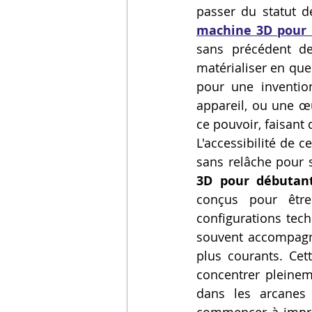
passer du statut d
Vidéos sur l'impression 3D,
machine 3D pour
sans précédent de
matérialiser en que
Formation impresssion 3D
pour une inventio
appareil, ou une œu
ce pouvoir, faisant 
L'accessibilité de 
sans relâche pour s
3D pour débutan
conçus pour être
configurations tech
souvent accompagné
plus courants. Cett
concentrer pleineme
dans les arcanes 