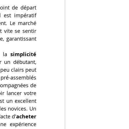
point de départ 
 est impératif 
nt. Le marché 
vite se sentir 
, garantissant 
 la 
simplicité 
r un débutant, 
eu clairs peut 
 pré-assemblés 
ccompagnées de 
r lancer votre 
t un excellent 
 les novices. Un 
acte d'
acheter 
e expérience 