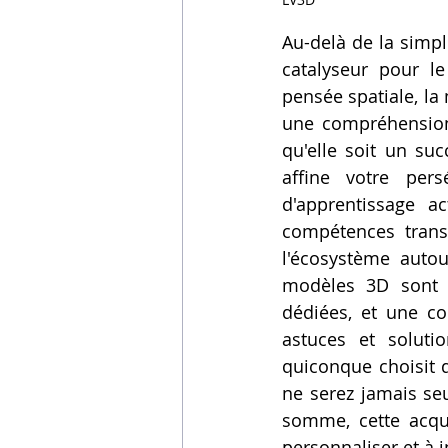
Au-delà de la simpl
catalyseur pour l
pensée spatiale, la
une compréhension
qu'elle soit un su
affine votre pers
d'apprentissage ac
compétences trans
l'écosystème autou
modèles 3D sont d
dédiées, et une c
astuces et soluti
quiconque choisit d
ne serez jamais seu
somme, cette acqui
personnaliser et à 