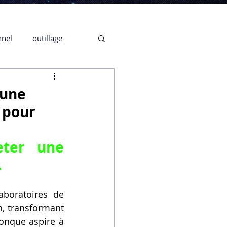
nnel
outillage
te 3D CREALITY
 une
 pour
3D
ter une 
CPF
CREALITY,
.
boratoires de 
Secrétaire en Ligne
, transformant 
onque aspire à 