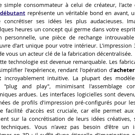
e simple consommateur à celui de créateur, l'acte 
Artillery M1 pro
Creality HI combo
Filament PETG
 débutant
 représente un véritable bond en avant, u
 concrétiser ses idées les plus audacieuses. Ima
lques heures un concept qui germe dans votre esprit 
formation CPF
n personnelle, une pièce de rechange introuvable
vre d'art unique pour votre intérieur. L'impression
de vous un acteur clé de la fabrication décentralisée.
cette technologie est devenue remarquable. Les fabric
implifier l'expérience, rendant l'opération d'
acheter
t
 incroyablement intuitive. La plupart des modèles
 "plug and play", minimisant l'assemblage com
niques ardues. Les interfaces logicielles sont devenue
es de profils d'impression pré-configurés pour les
e facilité d'accès est cruciale, car elle permet aux
nt sur la concrétisation de leurs idées créatives, 
techniques. Vous n'avez pas besoin d'être un i