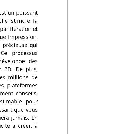
st un puissant 
le stimule la 
r itération et 
e impression, 
 précieuse qui 
 Ce processus 
développe des 
 3D. De plus, 
s millions de 
s plateformes 
ent conseils, 
stimable pour 
issant que vous 
era jamais. En 
ité à créer, à 