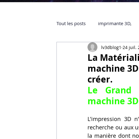
Tout les posts
imprimante 3D,
lv3dblog1
24 juil.
impression 3D à la demande
La Matérial
machine 3D 
objet 3D
ARTILLERY 3D
créer.
Le Grand S
certifiée QUALIOPI
Refaire 
machine 3D 
L'impression 3D n'
Creality Hi combo
Artillery
recherche ou aux us
la manière dont no