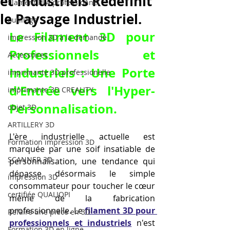
et Industriels Redéfinit
filament PLA professionnel
le Paysage Industriel.
outillage
Le 
Filament 3D pour 
impression 3D à la demande
Professionnels et 
Accessoires
Industriels
 : Une Porte 
imprimante 3D professionelle
d'Entrée vers l'Hyper-
imprimante 3D CREALITY
Personnalisation.
objet 3D
ARTILLERY 3D
L'ère industrielle actuelle est 
Formation impression 3D
marquée par une soif insatiable de 
SCANNER 3D
personnalisation, une tendance qui 
dépasse désormais le simple 
impression 3D
consommateur pour toucher le cœur 
certifiée QUALIOPI
même de la fabrication 
professionnelle. Le 
filament 3D pour 
Refaire une piece en 3D
professionnels et industriels
 n'est 
Formation 3D en ligne.