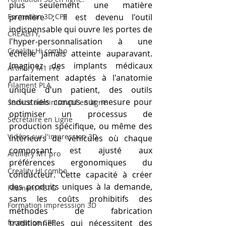
plus seulement une matière 
Formation 3D CPF
première ; il est devenu l'outil 
indispensable qui ouvre les portes de 
CREALITY,
l'hyper-personnalisation à une 
Creality Hi combo
échelle jamais atteinte auparavant. 
Imaginez des implants médicaux 
Artillery M1 Pro
parfaitement adaptés à l'anatomie 
Filament PLA
unique d'un patient, des outils 
industriels conçus sur mesure pour 
Service administratif en ligne
optimiser un processus de 
Secrétaire en Ligne
production spécifique, ou même des 
Vidéos sur l'impression 3D,
intérieurs de véhicules où chaque 
composant est ajusté aux 
Artillery M1 pro
préférences ergonomiques du 
Creality HI combo
conducteur. Cette capacité à créer 
des produits uniques à la demande, 
Filament PETG
sans les coûts prohibitifs des 
Formation impresssion 3D
méthodes de fabrication 
formation CPF
traditionnelles qui nécessitent des 