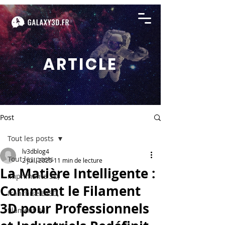
ARTICLE
Post
Tout les posts
lv3dblog4
Tout les posts
2 juil. 2025
11 min de lecture
La Matière Intelligente :
imprimante 3D,
Comment le Filament
franchise LV3D,
3D pour Professionnels
filament 3d,