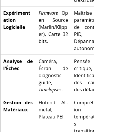
Expériment
Firmware
 Op
Maîtrise des 
ation 
en Source 
paramètres 
Logicielle
(Marlin/Klipp
de contrôle 
er), Carte 32 
PID, 
bits.
Dépannage 
autonome.
Analyse de 
Caméra, 
Pensée 
l'Échec
Écran de 
critique, 
diagnostic 
Identification 
guidé, 
des causes 
Timelapses
.
des défauts.
Gestion des 
Hotend All-
Compréhens
Matériaux
metal, 
ion des 
Plateau PEI.
température
s de 
transition 