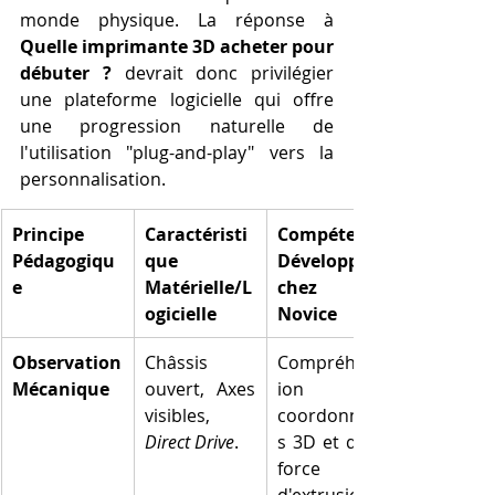
monde physique. La réponse à 
Quelle imprimante 3D acheter pour 
débuter ?
 devrait donc privilégier 
une plateforme logicielle qui offre 
une progression naturelle de 
l'utilisation "plug-and-play" vers la 
personnalisation.
Principe 
Caractéristi
Compétence 
Pédagogiqu
que 
Développée 
e
Matérielle/L
chez le 
ogicielle
Novice
Observation 
Châssis 
Compréhens
Mécanique
ouvert, Axes 
ion des 
visibles, 
coordonnée
Direct Drive
.
s 3D et de la 
force 
d'extrusion.