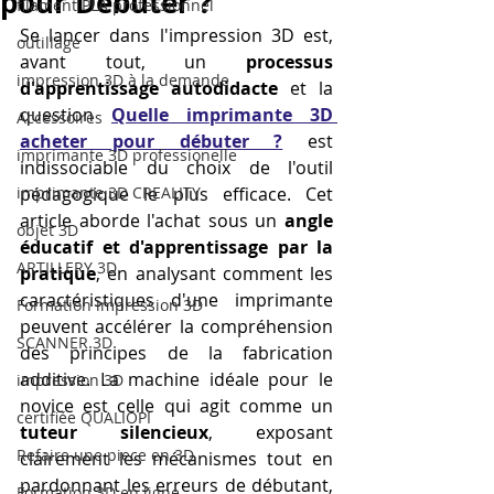
pour Débuter ?
filament PLA professionnel
Se lancer dans l'impression 3D est, 
outillage
avant tout, un 
processus 
impression 3D à la demande
d'apprentissage autodidacte
 et la 
question 
Quelle imprimante 3D 
Accessoires
acheter pour débuter ?
 est 
imprimante 3D professionelle
indissociable du choix de l'outil 
imprimante 3D CREALITY
pédagogique le plus efficace. Cet 
article aborde l'achat sous un 
angle 
objet 3D
éducatif et d'apprentissage par la 
ARTILLERY 3D
pratique
, en analysant comment les 
caractéristiques d'une imprimante 
Formation impression 3D
peuvent accélérer la compréhension 
SCANNER 3D
des principes de la fabrication 
additive. La machine idéale pour le 
impression 3D
novice est celle qui agit comme un 
certifiée QUALIOPI
tuteur silencieux
, exposant 
Refaire une piece en 3D
clairement les mécanismes tout en 
pardonnant les erreurs de débutant, 
Formation 3D en ligne.