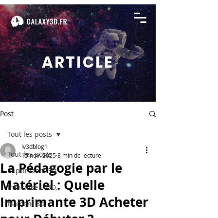
ARTICLE
Post
Tout les posts
lv3dblog1
Tout les posts
15 nov. 2025
8 min de lecture
La Pédagogie par le
imprimante 3D,
Matériel : Quelle
franchise LV3D,
Imprimante 3D Acheter
filament 3d,