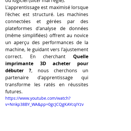
ou logiciel (
slicer
 mal réglé).
L'apprentissage est maximisé lorsque 
l'échec est structuré. Les machines 
connectées et gérées par des 
plateformes d'analyse de données 
(même simplifiées) offrent au novice 
un aperçu des performances de la 
machine, le guidant vers l'ajustement 
correct. En cherchant 
Quelle 
imprimante 3D acheter pour 
débuter ?
, nous cherchons un 
partenaire d'apprentissage qui 
transforme les ratés en réussites 
futures.
https://www.youtube.com/watch?
v=Nnkp38BY_WA&pp=0gcJCQgKAYcqIYzv