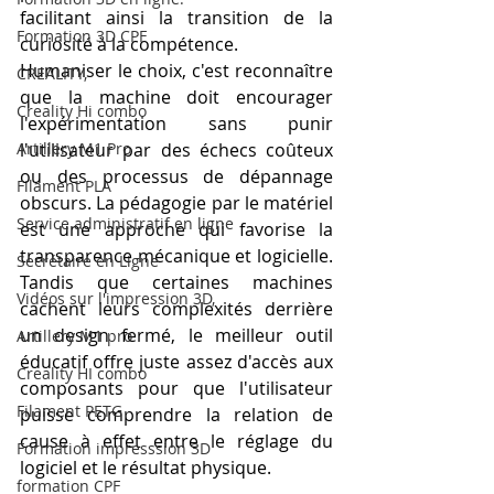
facilitant ainsi la transition de la 
Formation 3D CPF
curiosité à la compétence.
Humaniser le choix, c'est reconnaître 
CREALITY,
que la machine doit encourager 
Creality Hi combo
l'expérimentation sans punir 
Artillery M1 Pro
l'utilisateur par des échecs coûteux 
ou des processus de dépannage 
Filament PLA
obscurs. La pédagogie par le matériel 
Service administratif en ligne
est une approche qui favorise la 
transparence mécanique et logicielle. 
Secrétaire en Ligne
Tandis que certaines machines 
Vidéos sur l'impression 3D,
cachent leurs complexités derrière 
un design fermé, le meilleur outil 
Artillery M1 pro
éducatif offre juste assez d'accès aux 
Creality HI combo
composants pour que l'utilisateur 
Filament PETG
puisse comprendre la relation de 
cause à effet entre le réglage du 
Formation impresssion 3D
logiciel et le résultat physique.
formation CPF