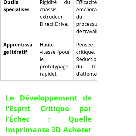
Outils 
Rigidité du 
Efficacité, 
Spécialisés
châssis, 
Amélioration 
extrudeur 
du 
Direct Drive.
processus 
de travail.
Apprentissa
Haute 
Pensée 
ge Itératif
vitesse (pour 
critique, 
le 
Réduction 
prototypage 
du temps 
rapide).
d'attente.
Le Développement de 
l'Esprit Critique par 
l'Échec : Quelle 
Imprimante 3D Acheter 