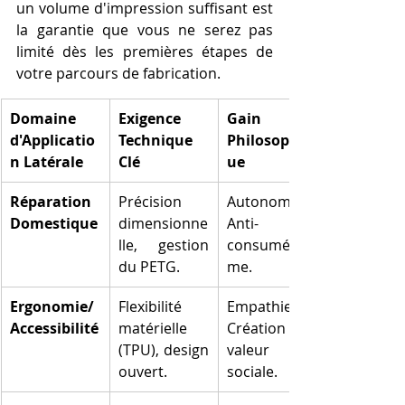
un volume d'impression suffisant est 
la garantie que vous ne serez pas 
limité dès les premières étapes de 
votre parcours de fabrication.
Domaine 
Exigence 
Gain 
d'Applicatio
Technique 
Philosophiq
n Latérale
Clé
ue
Réparation 
Précision 
Autonomie, 
Domestique
dimensionne
Anti-
lle, gestion 
consuméris
du PETG.
me.
Ergonomie/
Flexibilité 
Empathie, 
Accessibilité
matérielle 
Création de 
(TPU), design 
valeur 
ouvert.
sociale.