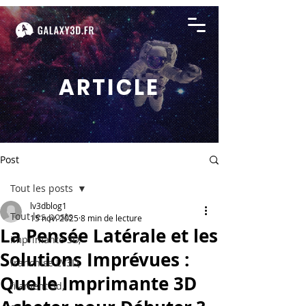
ARTICLE
Post
Tout les posts
lv3dblog1
Tout les posts
15 nov. 2025
8 min de lecture
La Pensée Latérale et les
imprimante 3D,
Solutions Imprévues :
franchise LV3D,
Quelle Imprimante 3D
filament 3d,