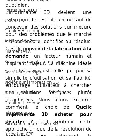
quotidien.
Formation 3D CPF
L'imprimante 3D devient une 
extension de l'esprit, permettant de 
CREALITY,
concevoir des solutions sur mesure 
Creality Hi combo
pour des problèmes que le marché 
Artillery M1 Pro
n'a pas encore identifiés ou résolus. 
C'est le pouvoir de la 
fabrication à la 
Filament PLA
demande
, un facteur humain et 
Service administratif en ligne
inspirant majeur. La machine idéale 
pour le novice est celle qui, par sa 
Secrétaire en Ligne
simplicité d'utilisation et sa fiabilité, 
Vidéos sur l'impression 3D,
encourage l'utilisateur à chercher 
des solutions 
fabriquées
 plutôt 
Artillery M1 pro
qu'achetées. Nous allons explorer 
Creality HI combo
comment le choix de 
Quelle 
Filament PETG
imprimante 3D acheter pour 
débuter ?
 doit soutenir cette 
Formation impresssion 3D
approche unique de la résolution de 
formation CPF