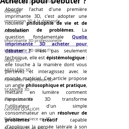
Acheter pour Débuter ?
filament PLA professionnel
Aborder l'achat d'une première 
outillage
imprimante 3D, c'est adopter une 
impression 3D à la demande
nouvelle 
philosophie de vie et de 
résolution de problèmes
. La 
Accessoires
question fondamentale 
Quelle 
imprimante 3D professionelle
imprimante 3D acheter pour 
imprimante 3D CREALITY
débuter ?
 n'est pas seulement 
technique, elle est 
épistémologique
 : 
objet 3D
elle touche à la manière dont vous 
ARTILLERY 3D
percevez et interagissez avec le 
monde matériel. Cet article propose 
Formation impression 3D
un angle 
philosophique et pratique
, 
SCANNER 3D
mettant en lumière comment 
l'imprimante 3D transforme 
impression 3D
l'utilisateur d'un simple 
certifiée QUALIOPI
consommateur en un 
résolveur de 
Refaire une piece en 3D
problèmes créatif
 capable 
d'appliquer la pensée latérale à son 
Formation 3D en ligne.