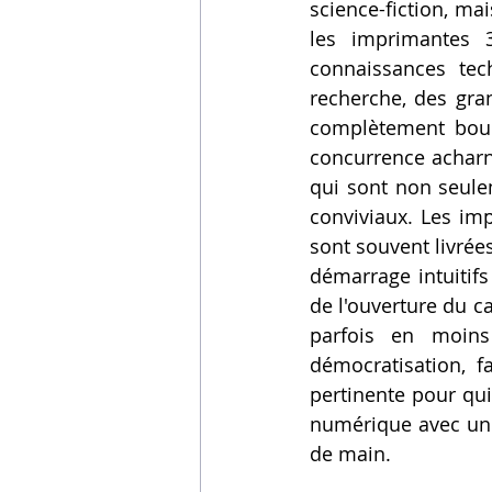
science-fiction, mai
Vidéos sur l'impression 3D,
les imprimantes 3
connaissances tech
recherche, des gra
Formation impresssion 3D
complètement boul
concurrence acharné
qui sont non seule
conviviaux. Les im
sont souvent livré
démarrage intuitifs
de l'ouverture du c
parfois en moins 
démocratisation, fa
pertinente pour qui
numérique avec une 
de main.