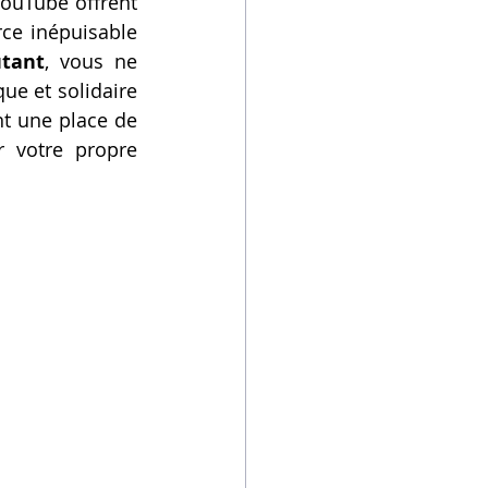
ouTube offrent 
ce inépuisable 
tant
, vous ne 
e et solidaire 
nt une place de 
 votre propre 