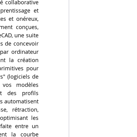
 collaborative 
rentissage et 
es et onéreux, 
ment conçues, 
CAD, une suite 
s de concevoir 
ar ordinateur 
t la création 
imitives pour 
" (logiciels de 
t vos modèles 
t des profils 
s automatisent 
, rétraction, 
ptimisant les 
aite entre un 
ent la courbe 