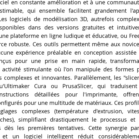
ciel en constante amélioration et à une communauté
stimable, qui ensemble facilitent grandement l'app
Les logiciels de modélisation 3D, autrefois complex
ponibles dans des versions gratuites et intuitive
e plateforme en ligne ludique et éducative, ou Free
urce robuste. Ces outils permettent même aux novice
cune expérience préalable en conception assistée p
onçus pour une prise en main rapide, transforman
ctivité stimulante où l'on manipule des formes pr
s complexes et innovantes. Parallèlement, les "slicers
qu'Ultimaker Cura ou PrusaSlicer, qui traduisen
tructions détaillées pour l'imprimante, offren
nfigurés pour une multitude de matériaux. Ces profil
lages complexes (température d'extrusion, vitesse
hes), simplifiant drastiquement le processus et o
dès les premières tentatives. Cette synergie parf
l et un logiciel intelligent réduit considérablem