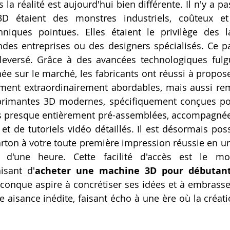
s la réalité est aujourd'hui bien différente. Il n'y a pa
Artillery M1 pro
Creality HI combo
Filament PETG
D étaient des monstres industriels, coûteux et
niques pointues. Elles étaient le privilège des la
ndes entreprises ou des designers spécialisés. Ce p
formation CPF
eversé. Grâce à des avancées technologiques fulgu
e sur le marché, les fabricants ont réussi à propos
ment extraordinairement abordables, mais aussi re
primantes 3D modernes, spécifiquement conçues pour
es presque entièrement pré-assemblées, accompagnée
 et de tutoriels vidéo détaillés. Il est désormais pos
arton à votre toute première impression réussie en un
d'une heure. Cette facilité d'accès est le mot
isant d'
acheter une machine 3D pour débutan
conque aspire à concrétiser ses idées et à embrasser 
aisance inédite, faisant écho à une ère où la créatio