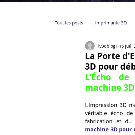
Tout les posts
imprimante 3D,
lv3dblog1
16 juil.
impression 3D à la demande
La Porte d'
3D pour déb
objet 3D
ARTILLERY 3D
L'Écho de 
machine 3D
certifiée QUALIOPI
Refaire 
L'impression 3D n'
véritable écho de 
Creality Hi combo
Artillery
fabrication et du
machine 3D pour 