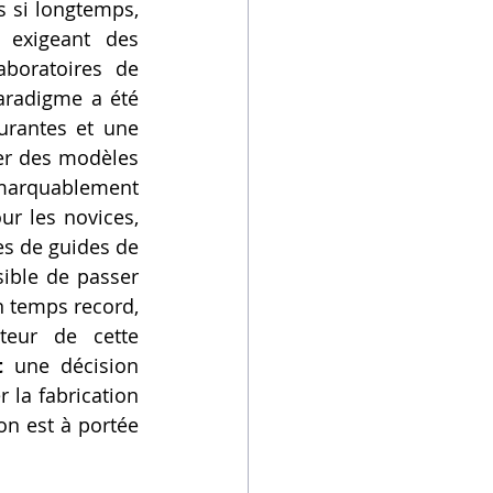
s si longtemps, 
 exigeant des 
boratoires de 
aradigme a été 
rantes et une 
er des modèles 
marquablement 
 les novices, 
s de guides de 
sible de passer 
 temps record, 
eur de cette 
t
 une décision 
la fabrication 
n est à portée 