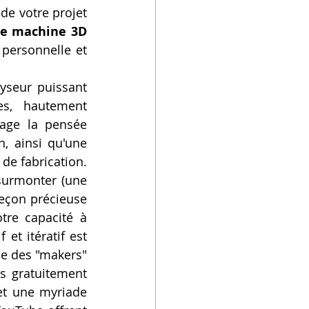
de votre projet 
e machine 3D 
ersonnelle et 
yseur puissant 
s, hautement 
age la pensée 
, ainsi qu'une 
e fabrication. 
surmonter (une 
eçon précieuse 
tre capacité à 
et itératif est 
e des "makers" 
s gratuitement 
et une myriade 