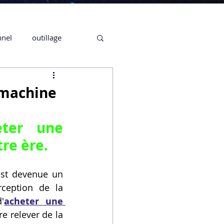
nnel
outillage
te 3D CREALITY
 machine
3D
eter une 
re ère.
CPF
CREALITY,
est devenue un 
ception de la 
Secrétaire en Ligne
'
acheter une 
e relever de la 