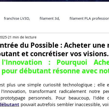
franchise LV3D,
filament 3d,
filament PLA professio
 2025
21 min de lecture
Accessoires
imprimante 3D professionelle
impriman
Entrée du Possible : Acheter une
utant et concrétiser vos visions.
Formation impression 3D
SCANNER 3D
impression 
l'Innovation : Pourquoi 
Ach
 pour débutant
 résonne avec not
une piece en 3D
Formation 3D en ligne.
Formation 3D 
est plus une simple curiosité technologique ; elle 
l'innovation, transformant radicalement notre per
 M1 Pro
Filament PLA
Service administratif en ligne
 prototypage personnels. Pour beaucoup, l'idée d
débutant
 pouvait autrefois sembler inaccessible, voir