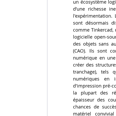
un écosystème logi
d'une richesse ine
l'expérimentation. 
sont désormais dis
comme Tinkercad, un
logicielle open-so
des objets sans au
(CAO). Ils sont c
numérique en une a
créer des structure
tranchage), tels 
numériques en ins
d'impression pré-co
la plupart des rég
épaisseur des couc
chances de succès 
matériel convivia