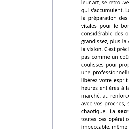
leur art, se retrou
Vidéos sur l'impression 3D,
qui s'accumulent. La
la préparation des 
vitales pour le b
Formation impresssion 3D
considérable des ob
grandissez, plus la 
la vision. C'est pré
pas comme un coût, 
coulisses pour prop
une professionnell
libérez votre espri
heures entières à l
marché, au renforc
avec vos proches, 
chaotique. La 
secr
toutes ces opératio
impeccable, même l