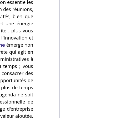
n essentielles 
n des réunions, 
ités, bien que 
t une énergie 
té : plus vous 
l'innovation et 
gne
 émerge non 
te qui agit en 
inistratives à 
 temps ; vous 
 consacrer des 
opportunités de 
 plus de temps 
agenda ne soit 
essionnelle de 
e d'entreprise 
aleur ajoutée. 