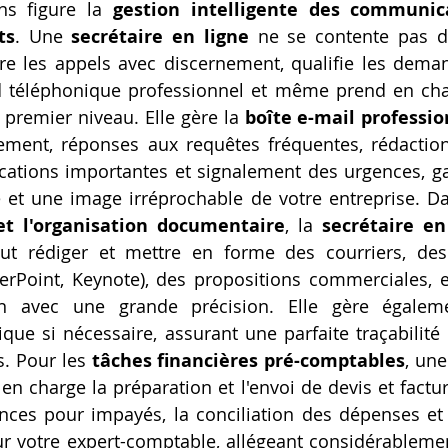
ns figure la 
gestion intelligente des communica
ts
. Une 
secrétaire en ligne
 ne se contente pas d
ltre les appels avec discernement, qualifie les deman
 téléphonique professionnel et même prend en char
 premier niveau. Elle gère la 
boîte e-mail professio
sement, réponses aux requêtes fréquentes, rédaction
tions importantes et signalement des urgences, gar
e et une image irréprochable de votre entreprise. D
et l'organisation documentaire
, la 
secrétaire en
peut rédiger et mettre en forme des courriers, des
erPoint, Keynote), des propositions commerciales, 
 avec une grande précision. Elle gère égalemen
ue si nécessaire, assurant une parfaite traçabilité et
. Pour les 
tâches financières pré-comptables
, une
en charge la préparation et l'envoi de devis et facture
nces pour impayés, la conciliation des dépenses et 
 votre expert-comptable, allégeant considérablemen