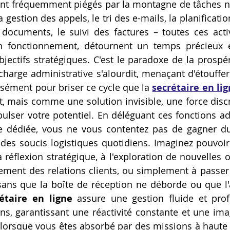
vent fréquemment piégés par la montagne de tâches no
Artillery M1 pro
Creality HI combo
Filament PETG
 gestion des appels, le tri des e-mails, la planificatio
documents, le suivi des factures – toutes ces activ
on fonctionnement, détournent un temps précieux e
formation CPF
jectifs stratégiques. C'est le paradoxe de la prospéri
charge administrative s'alourdit, menaçant d'étouffer 
cisément pour briser ce cycle que la 
secrétaire en li
mais comme une solution invisible, une force discrè
ulser votre potentiel. En déléguant ces fonctions adm
e dédiée, vous ne vous contentez pas de gagner du
t des soucis logistiques quotidiens. Imaginez pouvoir
a réflexion stratégique, à l'exploration de nouvelles 
ement des relations clients, ou simplement à passer
sans que la boîte de réception ne déborde ou que l'
étaire en ligne
 assure une gestion fluide et prof
ns, garantissant une réactivité constante et une imag
orsque vous êtes absorbé par des missions à haute v