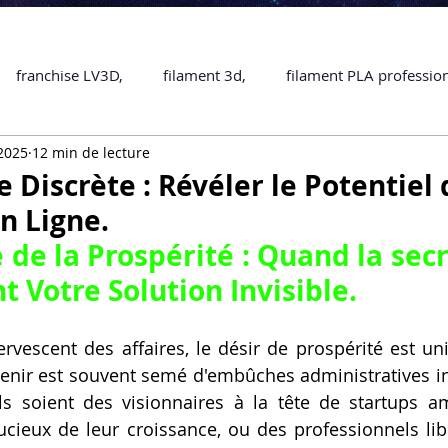
franchise LV3D,
filament 3d,
filament PLA professio
 2025
12 min de lecture
Accessoires
imprimante 3D professionelle
impriman
 Discrète : Révéler le Potentiel 
n Ligne.
Formation impression 3D
SCANNER 3D
impression 
 de la Prospérité : Quand la 
secr
t Votre Solution Invisible.
une piece en 3D
Formation 3D en ligne.
Formation 3D 
vescent des affaires, le désir de prospérité est univ
enir est souvent semé d'embûches administratives in
 M1 Pro
Filament PLA
Service administratif en ligne
ls soient des visionnaires à la tête de startups am
cieux de leur croissance, ou des professionnels lib