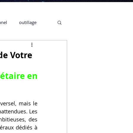
nnel
outillage
te 3D CREALITY
de Votre
3D
étaire en 
CPF
CREALITY,
ersel, mais le 
attendues. Les 
Secrétaire en Ligne
bitieuses, des 
éraux dédiés à 