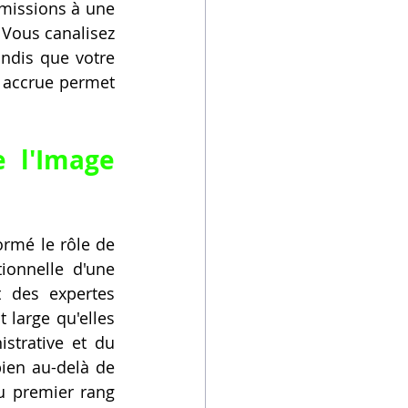
pourrait être concentrée sur des activités à fort impact. En confiant ces missions à une 
 Vous canalisez 
vos forces et votre intellect vers la vision, la stratégie et l'innovation, tandis que votre 
 accrue permet 
 l'Image 
rmé le rôle de 
ionnelle d'une 
 des expertes 
large qu'elles 
strative et du 
ien au-delà de 
u premier rang 