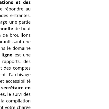
tions et des 
e répondre au 
des entrantes, 
ge une partie 
nnelle
 de bout 
 de brouillons 
antissant une 
ans le domaine 
 ligne
 est une 
 rapports, des 
et des comptes 
t l'archivage 
 accessibilité 
 
secrétaire en 
s, le suivi des 
la compilation 
t votre charge 