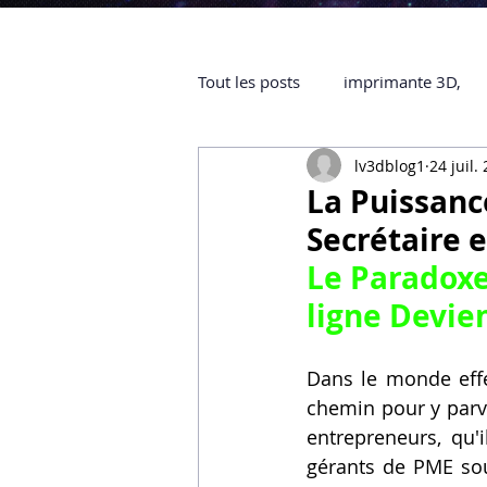
Tout les posts
imprimante 3D,
lv3dblog1
24 juil.
impression 3D à la demande
La Puissance
Secrétaire e
objet 3D
ARTILLERY 3D
Le Paradoxe
ligne
 Devien
certifiée QUALIOPI
Refaire 
Dans le monde effer
chemin pour y parv
Creality Hi combo
Artillery
entrepreneurs, qu'i
gérants de PME sou