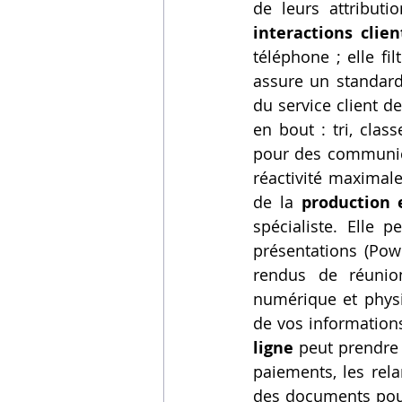
de leurs attributio
interactions clien
téléphone ; elle fi
assure un standard
du service client de
en bout : tri, clas
pour des communica
réactivité maximal
de la 
production 
spécialiste. Elle 
présentations (Pow
rendus de réunion
numérique et physiq
de vos informations
ligne
 peut prendre 
paiements, les rela
des documents pour