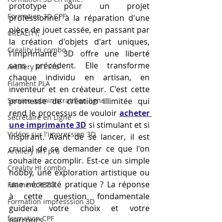
prototype pour un projet 
Formation 3D CPF
professionnel à la réparation d'une 
pièce de jouet cassée, en passant par 
CREALITY,
la création d'objets d'art uniques, 
Creality Hi combo
l'imprimante 3D offre une liberté 
sans précédent. Elle transforme 
Artillery M1 Pro
chaque individu en artisan, en 
Filament PLA
inventeur et en créateur. C'est cette 
Service administratif en ligne
promesse de création illimitée qui 
rend le processus de vouloir 
acheter 
Secrétaire en Ligne
une imprimante 3D
 si stimulant et si 
Vidéos sur l'impression 3D,
inspirant. Avant de se lancer, il est 
crucial de se demander ce que l'on 
Artillery M1 pro
souhaite accomplir. Est-ce un simple 
Creality HI combo
hobby, une exploration artistique ou 
une nécessité pratique ? La réponse 
Filament PETG
à cette question fondamentale 
Formation impresssion 3D
guidera votre choix et votre 
formation CPF
parcours.