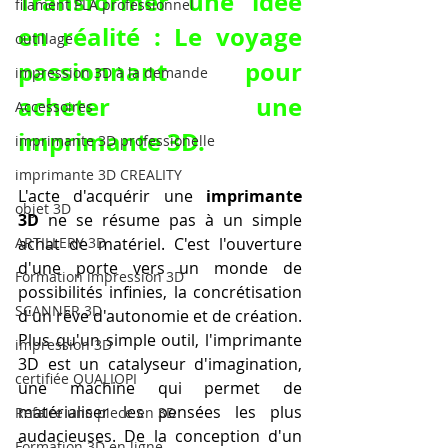
Transformer une idée 
filament PLA professionnel
en réalité : Le voyage 
outillage
passionnant pour 
impression 3D à la demande
acheter une 
Accessoires
imprimante 3D.
imprimante 3D professionelle
imprimante 3D CREALITY
L'acte d'acquérir une 
imprimante 
objet 3D
3D
 ne se résume pas à un simple 
ARTILLERY 3D
achat de matériel. C'est l'ouverture 
d'une porte vers un monde de 
Formation impression 3D
possibilités infinies, la concrétisation 
SCANNER 3D
d'un rêve d'autonomie et de création. 
Plus qu'un simple outil, l'imprimante 
impression 3D
3D est un catalyseur d'imagination, 
certifiée QUALIOPI
une machine qui permet de 
matérialiser les pensées les plus 
Refaire une piece en 3D
audacieuses. De la conception d'un 
Formation 3D en ligne.