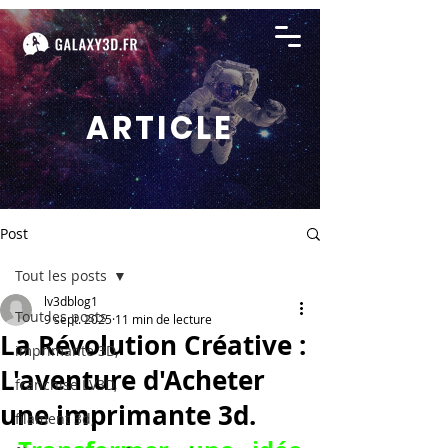
ARTICLE
Post
Tout les posts
lv3dblog1
Tout les posts
9 sept. 2025
11 min de lecture
La Révolution Créative :
imprimante 3D,
L'aventure d'Acheter
franchise LV3D,
une imprimante 3d.
filament 3d,