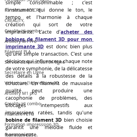
simple consommable ; c'est 
l'instrument qui donne le ton, le 
Formation 3D CPF
tempo et l'harmonie à chaque 
CREALITY,
création qui sort de votre 
Creality Hi combo
imprimante. L'acte d'
acheter des 
bobines de filament 3D pour mon 
Artillery M1 Pro
imprimante 3D
 est donc bien plus 
Filament PLA
qu'une simple transaction. C'est une 
décision qui influencera chaque note 
Service administratif en ligne
de votre symphonie, de la délicatesse 
Secrétaire en Ligne
des détails à la robustesse de la 
Vidéos sur l'impression 3D,
structure. Un filament de mauvaise 
qualité peut produire une 
Artillery M1 pro
cacophonie de problèmes, des 
Creality HI combo
blocages intempestifs aux 
impressions ratées, tandis qu'une 
Filament PETG
bobine de filament 3D
 bien choisie 
Formation impresssion 3D
garantit une mélodie fluide et 
harmonieuse.
formation CPF