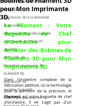
Bobines de Filament 3D
filament PLA professionnel
pour Mon Imprimante
outillage
3D.
impression 3D à la demande
Le Filament : Votre 
Accessoires
Baguette de Chef 
imprimante 3D professionelle
d'Orchestre pour 
imprimante 3D CREALITY
Acheter des Bobines de 
objet 3D
Filament 3D pour Mon 
ARTILLERY 3D
Imprimante 3D
.
Formation impression 3D
SCANNER 3D
Dans l'orchestre complexe de la 
impression 3D
fabrication additive, où la technologie 
certifiée QUALIOPI
joue la partition de la précision, le 
filament
 est votre baguette de chef 
Refaire une piece en 3D
d'orchestre. Il ne s'agit pas d'un 
Formation 3D en ligne.