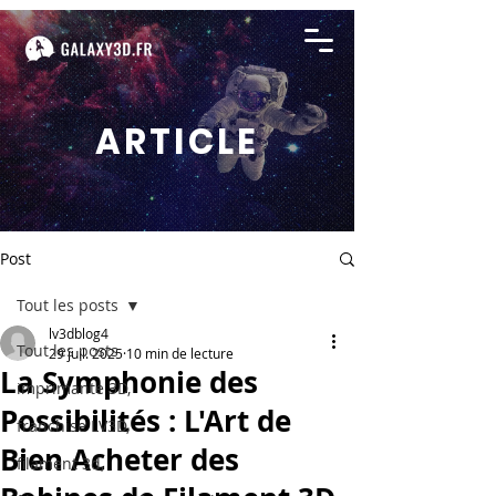
ARTICLE
Post
Tout les posts
lv3dblog4
Tout les posts
29 juil. 2025
10 min de lecture
La Symphonie des
imprimante 3D,
Possibilités : L'Art de
franchise LV3D,
Bien Acheter des
filament 3d,