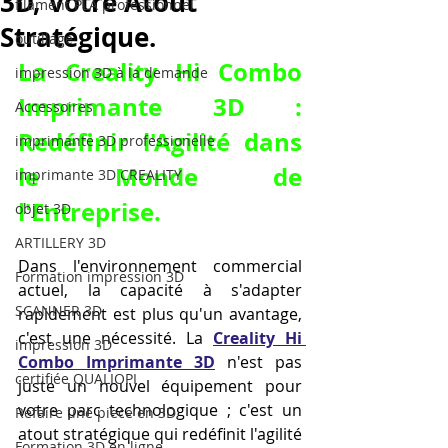
3D, Votre Atout
filament PLA professionnel
Stratégique.
outillage
La Creality Hi Combo 
impression 3D à la demande
Imprimante 3D : 
Accessoires
Redéfinir l'Agilité dans 
imprimante 3D professionelle
le Monde de 
imprimante 3D CREALITY
l'Entreprise.
objet 3D
ARTILLERY 3D
Dans l'environnement commercial 
Formation impression 3D
actuel, la capacité à s'adapter 
SCANNER 3D
rapidement est plus qu'un avantage, 
c'est une nécessité. La 
Creality Hi 
impression 3D
Combo Imprimante 3D
 n'est pas 
certifiée QUALIOPI
juste un nouvel équipement pour 
votre parc technologique ; c'est un 
Refaire une piece en 3D
atout stratégique qui redéfinit l'agilité 
Formation 3D en ligne.