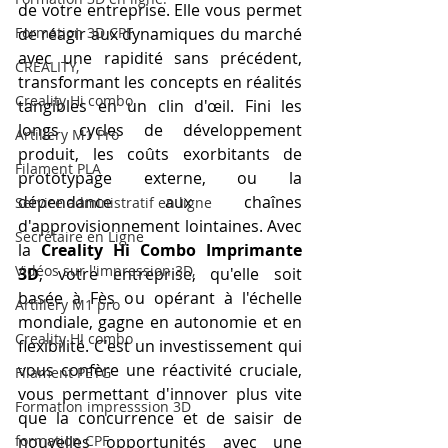
de votre entreprise. Elle vous permet 
Formation 3D CPF
de réagir aux dynamiques du marché 
avec une rapidité sans précédent, 
CREALITY,
transformant les concepts en réalités 
Creality Hi combo
tangibles en un clin d'œil. Fini les 
longs cycles de développement 
Artillery M1 Pro
produit, les coûts exorbitants de 
Filament PLA
prototypage externe, ou la 
dépendance aux chaînes 
Service administratif en ligne
d'approvisionnement lointaines. Avec 
Secrétaire en Ligne
la 
Creality Hi Combo Imprimante 
Vidéos sur l'impression 3D,
3D
, votre entreprise, qu'elle soit 
basée à Fès ou opérant à l'échelle 
Artillery M1 pro
mondiale, gagne en autonomie et en 
Creality HI combo
flexibilité. C'est un investissement qui 
vous confère une réactivité cruciale, 
Filament PETG
vous permettant d'innover plus vite 
Formation impresssion 3D
que la concurrence et de saisir de 
formation CPF
nouvelles opportunités avec une 