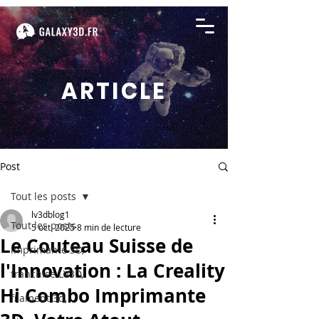
ARTICLE
Post
Tout les posts
lv3dblog1
Tout les posts
5 oct. 2025
8 min de lecture
Le Couteau Suisse de
imprimante 3D,
l'Innovation : La Creality
franchise LV3D,
Hi Combo Imprimante
filament 3d,